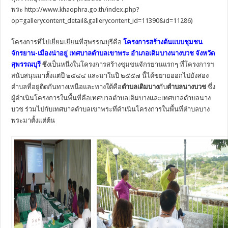
พระ
http://www.khaophra.go.th/index.php?
op=gallerycontent_detail&gallerycontent_id=11390&id=11286
)
โครงการที่ไปเยี่ยมเยียนที่สุพรรณบุรีคือ
โครงการสร้างต้นแบบชุมชน
จักรยาน-เมืองน่าอยู่ เทศบาลตำบลเขาพระ อำเภอเดิมบางนางบวช จังหวัด
สุพรรณบุรี
ซึ่งเป็นหนึ่งในโครงการสร้างชุมชนจักรยานแรกๆ ที่โครงการฯ
สนับสนุนมาตั้งแต่ปี ๒๕๔๔ และมาในปี ๒๕๕๗ นี้ได้ขยายออกไปยังสอง
ตำบลที่อยู่ติดกันทางเหนือและทางใต้คือ
ตำบลเดิมบาง
กับ
ตำบลนางบวช
ซึ่ง
ผู้ดำเนินโครงการในพื้นที่คือเทศบาลตำบลเดิมบางและเทศบาลตำบลนาง
บวช ร่วมไปกับเทศบาลตำบลเขาพระที่ดำเนินโครงการในพื้นที่ตำบลบาง
พระมาตั้งแต่ต้น