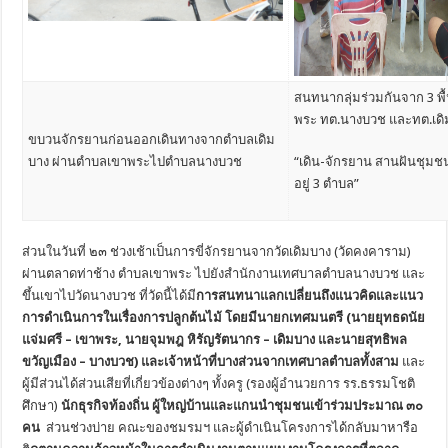
สนทนากลุ่มร่วมกันจาก 3 พื้
พระ ทต.นางบวช และทต.เดิ
ขบวนจักรยานก่อนออกเดินทางจากตำบลเดิม
บาง ผ่านตำบลเขาพระไปตำบลนางบวช
“เดิน-จักรยาน สานฝันชุมช
อยู่ 3 ตำบล”
ส่วนในวันที่ ๒๓ ช่วงเช้าเป็นการขี่จักรยานจากวัดเดิมบาง (วัดคงคาราม)
ผ่านตลาดท่าช้าง ตำบลเขาพระ ไปยังสำนักงานเทศบาลตำบลนางบวช และ
ขึ้นเขาไปวัดนางบวช ที่วัดนี้ได้มี
การสนทนาแลกเปลี่ยนถึงแนวคิดและแนว
การดำเนินการในเรื่องการปลูกต้นไม้ โดยมี
นายกเทศมนตรี (นายยุทธดนัย
แจ่มศรี – เขาพระ, นายจุมพฎ หิรัญรัตนากร – เดิมบาง และนายสุทธิพล
ขวัญเมือง – บางบวช)
และเจ้าหน้าที่บางส่วนจากเทศบาลตำบลทั้งสาม
และ
ผู้มีส่วนได้ส่วนเสียที่เกี่ยวข้องต่างๆ ทั้งครู (รองผู้อำนวยการ รร.ธรรมโชติ
ศึกษา)
นักธุรกิจท้องถิ่น ผู้ใหญ่บ้านและแกนนำชุมชนเข้าร่วมประมาณ ๓๐
คน
ส่วนช่วงบ่าย คณะของชมรมฯ และผู้ดำเนินโครงการได้กลับมาหารือ