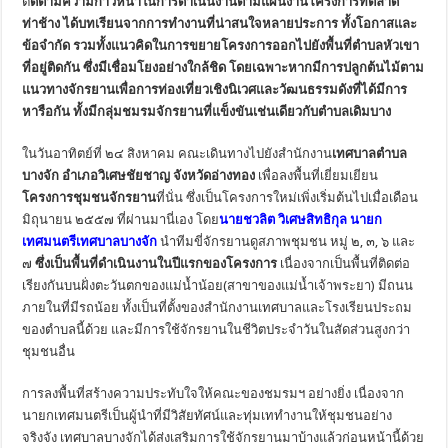
ติ
ดตามความก้าวหน้าในการดำเนินงานตามแผนงานโครงการที่ตลาด
ท่าช้าง ได้บทเรียนจากการทำงานที่น่าสนใจหลายประการ ทั้งโอกาสและ
ข้อจำกัด รวมทั้งแนวคิดในการขยายโครงการออกไปยังพื้นที่
ตำบลหัวเขา
ที่อยู่ติดกัน ซึ่งมีเชื่อมโยงอย่างใกล้ชิด โดยเฉพาะหากมีการปลูกต้นไม้ตาม
แนวทางจักรยานเพื่อการท่องเที่ยวเชิงนิเวศและวัฒนธรรมดังที่ได้มีการ
หารือกัน ทั้งมีกลุ่มชมรมจักรยานที่แข็งขันเช่นเดียวกับตำบลเดิมบาง
ในวันอาทิตย์ที่ ๒๔ สิงหาคม คณะเดินทางไปยังสำนักงาน
เทศบาลตำบล
บางจัก อำเภอวิเศษชัยชาญ จังหวัดอ่างทอง
เพื่อลงพื้นที่เยี่ยมเยียน
โครงการชุมชนจักรยาน
ที่นั่น ซึ่งเป็นโครงการใหม่เพิ่งเริ่มต้นไปเมื่อเดือน
มิถุนายน ๒๕๕๗ ที่ผ่านมานี่เอง โดย
นายชวลิต วิเศษสิทธิกุล นายก
เทศมนตรีเทศบาลบางจัก
นำทีมขี่จักรยานดูสภาพชุมชน หมู่ ๒, ๓, ๖ และ
๗
ซึ่งเป็นพื้นที่ดำเนินงานในปีแรกของโครงการ
เนื่องจากเป็นพื้นที่ติดต่อ
เรียงกันบนฝั่งตะวันตกของแม่น้ำน้อย(สาขาของแม่น้ำเจ้าพระยา) มีถนน
ภายในที่มีรถน้อย ทั้งเป็นที่ตั้งของสำนักงานเทศบาลและโรงเรียนประถม
ของตำบลนี้ด้วย และมีการใช้จักรยานในชีวิตประจำวันในสัดส่วนสูงกว่า
ชุมชนอื่น
การลงพื้นที่สร้างความประทับใจให้คณะของชมรมฯ อย่างยิ่ง เนื่องจาก
นายกเทศมนตรีเป็นผู้นำที่มีวิสัยทัศน์และทุ่มเททำงานให้ชุมชนอย่าง
จริงจัง เทศบาลบางจักได้ส่งเสริมการใช้จักรยานมาบ้างแล้วก่อนหน้านี้ด้วย