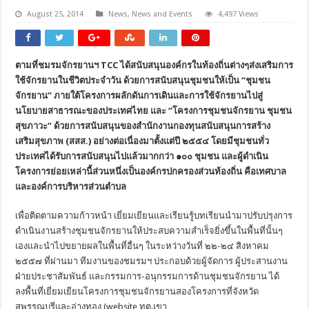
August 25, 2014
News
,
News and Events
4,497 Views
ตามที่ชมรมจักรยานฯ TCC ได้สนับสนุนองค์กรในท้องถิ่นต่างๆส่งเสริมการ
ใช้จักรยานในชีวิตประจำวัน ด้วยการสนับสนุนชุมชนให้เป็น “ชุมชน
จักรยาน” ภายใต้โครงการผลักดันการเดินและการใช้จักรยานไปสู่
นโยบายสาธารณะของประเทศไทย และ “โครงการชุมชนจักรยาน ชุมชน
สุขภาวะ” ด้วยการสนับสนุนของสำนักงานกองทุนสนับสนุนการสร้าง
เสริมสุขภาพ (สสส.) อย่างต่อเนื่องมาตั้งแต่ปี ๒๕๕๔ โดยมีชุมชนทั่ว
ประเทศได้รับการสนับสนุนไปแล้วมากกว่า ๑๐๐ ชุมชน และผู้ดำเนิน
โครงการย่อยเหล่านี้ส่วนหนึ่งเป็นองค์กรปกครองส่วนท้องถิ่น คือเทศบาล
และองค์การบริหารส่วนตำบล
เพื่อติดตามความก้าวหน้า เยี่ยมเยียนและเรียนรู้บทเรียนนำมาปรับปรุงการ
ดำเนินงานสร้างชุมชนจักรยานให้ประสบความสำเร็จยิ่งขึ้นในพื้นที่นั้นๆ
เองและนำไปขยายผลในพื้นที่อื่นๆ ในระหว่างวันที่ ๒๒-๒๔ สิงหาคม
๒๕๕๗ ที่ผ่านมา ทีมงานของชมรมฯ ประกอบด้วยผู้จัดการ ผู้ประสานงาน
ฝ่ายประชาสัมพันธ์ และกรรมการ-อนุกรรมการด้านชุมชนจักรยาน ได้
ลงพื้นที่เยี่ยมเยียนโครงการชุมชนจักรยานสองโครงการที่จังหวัด
สุพรรณบุรีและอ่างทอง (website ทต.เขา