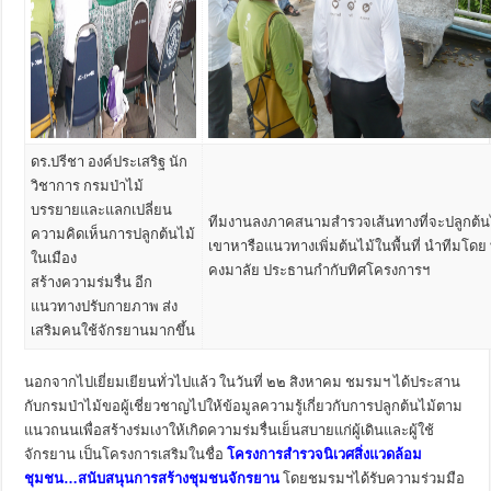
ดร.ปรีชา องค์ประเสริฐ นัก
วิชาการ กรมป่าไม้
บรรยายและแลกเปลี่ยน
ทีมงานลงภาคสนามสำรวจเส้นทางที่จะปลูกต้นไ
ความคิดเห็นการปลูกต้นไม้
เขาหารือแนวทางเพิ่มต้นไม้ในพื้นที่ นำทีมโดย ท
ในเมือง
คงมาลัย ประธานกำกับทิศโครงการฯ
สร้างความร่มรื่น อีก
แนวทางปรับกายภาพ ส่ง
เสริมคนใช้จักรยานมากขึ้น
นอกจากไปเยี่ยมเยียนทั่วไปแล้ว ในวันที่ ๒๒ สิงหาคม ชมรมฯ ได้ประสาน
กับกรมป่าไม้ขอผู้เชี่ยวชาญไปให้ข้อมูลความรู้เกี่ยวกับการปลูกต้นไม้ตาม
แนวถนนเพื่อสร้างร่มเงาให้เกิดความร่มรื่นเย็นสบายแก่ผู้เดินและผู้ใช้
จักรยาน เป็นโครงการเสริมในชื่อ
โครงการสำรวจนิเวศสิ่งแวดล้อม
ชุมชน…สนับสนุนการสร้างชุมชนจักรยาน
โดยชมรมฯได้รับความร่วมมือ