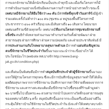
การแจกจักรยานให้เด็กนักเรียนเป็นประจำทุกปี และเมื่อเริ่มโครงการก็มี
การดำเนินงานอย่างแข็งขันมีผลงานความก้าวหน้าอย่างรวดเร็ว ขณะนี้
เทศบาลมีจักรยานให้ยืมใช้กว่า ๓๐ คัน
มี
การจัดขี่ทุกเช้าวันเสาร์
ซึ่งมีผู้เข้า
ร่วมแต่ละครั้งไม่ต่ำกว่า ๑๐๐ คน (ชุมชน ๔ หมู่ของพื้นที่โครงการมี
ประชากรราว ๔๐๐ ครัวเรือน) และมีเส้นทางถึง ๑๐ เส้นทาง โดยนายก
เทศมนตรีร่วมขี่ด้วยทุกครั้ง เทศบาลมี
ทีมงานโครงการชุมชนจักรยานที่
แข็งขัน
สนธิกำลังหลายส่วนงานมาทำงานร่วมกันทั้งฝ่ายพัฒนา ฝ่าย
สาธารณสุข ฝ่ายการศึกษา ฝ่ายความปลอดภัย และฝ่ายประชาสัมพันธ์ มี
การประสานงานกับโรงพยาบาลสุขภาพตำบล
มีการทำ
แผ่นพับเชิญชวน
คนขี่จักรยานในชีวิตประจำวัน
ขึ้นมาเอง แนะนำว่าจะขี่อย่างไร ได้
ประโยชน์อะไร (website ทต.บางจัก
http://www.bang-
jak.go.th/condition.php
)
และที่เด่นเป็นพิเศษคือมีการทำ
สมุดบันทึกประจำตัวผู้ขี่จักรยาน
ขึ้นมาเอง
แจกให้ผู้ร่วมโครงการทุกคน ซึ่งจะมีการบันทึกข้อมูลสุขภาพทำให้ได้เห็น
ผลดีต่อสุขภาพจากการขี่จักรยาน บันทึกรายการค่าใช้จ่ายที่ลดลงจากการ
ขี่จักรยาน และตารางสะสมแต้มเมื่อขี่จักรยานไปซื้อของที่ร้านค้ามูลค่า
๒๐ บาทขึ้นไป เมื่อครบ ๓๐ ดวงสามารถนำไปแลกรางวัลที่กองสาธารณสุข
ของเทศบาลได้ถึง ๖ ครั้ง สมุดบันทึกนี้นอกจากจะเป็นเครื่องมืออย่างดีใน
กระตุ้นให้ชาวบ้านใช้จักรยานในชีวิตประจำวัน ยังจะทำให้เทศบาลบางจัก