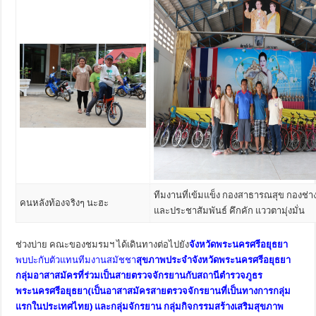
ทีมงานที่เข้มแข็ง กองสาธารณสุข กองช่าง
คนหลังท้องจริงๆ นะฮะ
และประชาสัมพันธ์ คึกคัก แววตามุ่งมั่น
ช่วงบ่าย คณะของชมรมฯ ได้เดินทางต่อไปยัง
จังหวัดพระนครศรีอยุธยา
พบปะกับตัวแทนทีมงานสมัชชา
สุขภาพประจำจังหวัดพระนครศรีอยุธยา
กลุ่มอาสาสมัครที่ร่วมเป็นสายตรวจจักรยานกับสถานีตำรวจภูธร
พระนครศรีอยุธยา(เป็นอาสาสมัครสายตรวจจักรยานที่เป็นทางการกลุ่ม
แรกในประเทศไทย) และกลุ่มจักรยาน กลุ่มกิจกรรมสร้างเสริมสุขภาพ