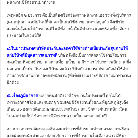
พนักงานขี่จักรยานมาทำงาน
เหตุผลอีก ๒ ประการ คือเป็นเสียงเรียกร้องจากพนักงานเอง รวมทั้งผู้บริหาร
(คนหนุ่มสาว) สมัยใหม่ก็มักจะเป็นคนใช้จักรยานมากอยู่แล้ว จึงเข้าใจ
และเห็นใจคนใช้จักรยานที่ไม่มีที่อาบน้ำในที่ทำงาน และพร้อมที่จะจัดงบ
ประมาณในส่วนนี้ให้
๔.ในบางประเทศ บริษัทประกันจะลดค่าใช้จ่ายด้านเบี้ยประกันสุขภาพให้
แก่บริษัทที่มีบุคลากรสุขภาพดี
บริษัทจึงถือเป็นการลดค่าใช้จ่ายโดยการ
จัดเตรียมที่จอดจักรยาน สถานที่อาบน้ำยามเฝ้า ฯลฯ ไว้บริการพนักงาน ซึ่ง
นอกจากเบี้ยประกันของบริษัทลดแล้ว บริษัทยังสามารถประหยัดค่าใช้จ่าย
ด้านการรักษาพยาบาลของพนักงาน (ที่แข็งแรงเพราะขี่จักรยานมาทำงาน)
อีกด้วย
๕.เรื่องภูมิอากาศ
หลายคนมักติงว่าขี่จักรยานในประเทศไทยไม่ได้
เพราะอากาศร้อนและฝนตกชุก ผมเคยขี่จักรยานทั้งขณะที่อุณหภูมิสูงถึง
เกือบ ๔๐ องศา (เดือนเมษายนประเทศไทย) และขี่กลางฝนตกหนัก (โดย
ไม่เคยป่วยเป็นไข้จากการขี่จักรยาน) มาเป็นเวลาหลายสิบปี
จากประสบการณ์ตรงของตัวเองพบว่าการขี่จักรยานท่ามกลางอากาศร้อน
และฝนตกหนัก ง่ายและปลอดภัยกว่าการขี่จักรยานในเมืองหนาว มีหิมะ