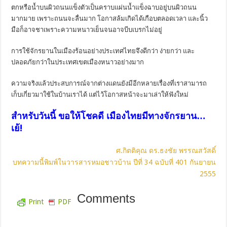
ตกหรือน้ำบนผิวถนนแข็งตัวเป็นคราบแผ่นน้ำแข็งฉาบอยู่บนผิวถนน
มากมาย เพราะถนนจะลื่นมาก โอกาสล้มเกิดได้เกือบตลอดเวลา และนิ้ว
มือก็อาจชาเพราะความหนาวเย็นจนอาจบีบเบรกไม่อยู่
การใช้จักรยานในเมืองร้อนอย่างประเทศไทยจึงดีกว่า ง่ายกว่า และ
ปลอดภัยกว่าในประเทศเขตเมืองหนาวอย่างมาก
ความจริงแล้วประสบการณ์จากต่างแดนยังมีอีกหลายเรื่องที่เราสามารถ
เก็บเกี่ยวมาใช้ในบ้านเราได้ แต่ไว้โอกาสหน้าจะมาเล่าให้ฟังใหม่
สำหรับวันนี้ ขอให้โชคดี เมืองไทยมีทางจักรยาน…
เย้
!
ศ.กิตติคุณ ดร.ธงชัย พรรณสวัสดิ์
บทความนี้พิมพ์ในวารสารหมอชาวบ้าน ปีที่ 34 ฉบับที่ 401 กันยายน
2555
Comments
Print
PDF