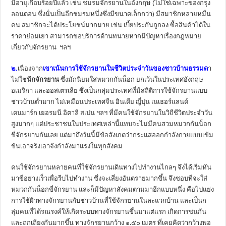
มีอายุเกือบร้อยปีแล้ว เช่น ชมรมจักรยานในอังกฤษ (ไม่ใช่เฉพาะของกรุง
ลอนดอน ซึ่งนั่นเป็นอีกชมรมหนึ่งซึ่งมีขนาดเล็กกว่า) มีสมาชิกหลายหมื่น
คน สมาชิกจะได้ประโยชน์มากมาย เช่น เบี้ยประกันถูกลง ซื้อสินค้าได้ใน
ราคาย่อมเยา สามารถขอบริการด้านทนายหากมีปัญหาเรื่องกฎหมาย
เกี่ยวกับจักรยาน ฯลฯ
๒.
เนื่องจาก
เขาเน้นการใช้จักรยานในชีวิตประจำวันของชาวบ้านธรรมด
า
ไม่ใช่
นักจักรยาน
ซึ่งมักนิยมใส่หมวกกันน็อก ยกเว้นในประเทศอังกฤษ
อเมริกา และออสเตรเลีย ซึ่งเป็นกลุ่มประเทศที่มีสถิติการใช้จักรยานแบบ
ชาวบ้านต่ำมาก ไม่เหมือนประเทศจีน อินเดีย ญี่ปุ่น เนเธอร์แลนด์
เดนมาร์ก เยอรมนี อิตาลี สเปน ฯลฯ ที่มีคนใช้จักรยานในวิถีชีวิตประจำวัน
สูงมากๆ แต่ประชาชนในประเทศเหล่านี้แทบจะไม่มีคนสวมหมวกกันน็อก
ขี่จักรยานกันเลย แต่มาถึงวันนี้มีข้อสังเกตว่ากระแสออกกำลังกายแบบเข้ม
ข้นเอาจริงเอาจังกำลังมาแรงในทุกสังคม
คนใช้จักรยานหลายคนที่ใช้จักรยานเดินทางไปทำงานไกลๆ จึงได้เริ่มหัน
มาขี่อย่างเร็วเพื่อรีบไปทำงาน ซึ่งจะเสี่ยงอันตรายมากขึ้น จึงชอบที่จะใส่
หมวกกันน็อกขี่จักรยาน และก็มีปัญหาสังคมตามมาอีกแบบหนึ่ง คือไปแย่ง
การใช้ผิวทางจักรยานกับชาวบ้านที่ใช้จักรยานในละแวกบ้าน และเป็นก
ลุ่มคนที่ได้รณรงค์ให้เกิดระบบทางจักรยานขึ้นมาแต่แรก เกิดการชนกัน
และถกเถียงกันมากขึ้น ทางจักรยานกว้าง ๑.๕๐ เมตร ที่เคยคิดว่ากว้างพอ