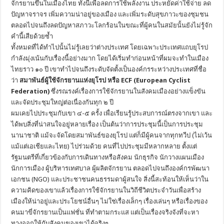
จักรยานขึ้นในเมืองไทย ทั้งนี้เพื่อลดการ
ใช้พลังงาน ประหยัดค่าใช้จ่าย ลด
ปัญหาจราจร เพิ่มความน่าอยู่ของเมือง และเพิ่มระดับสุขภาวะของชุมชน
ตลอดไปจนถึงลดปัญหาสภาวะโลกร้อนในขณะที่ผู้คนในสมัยนั้นยังไม่รู้จัก
คำนี้เสียด้วยซ้ำ
ทั้งหมดที่ได้ทำไปนั้นไม่รู้เลยว่าต่างประเทศ โดยเฉพาะประเทศแถบยุโรป
กำลังมุ่งเน้นกับเรื่องนี้อย่างมาก โดยได้เริ่มทำก่อนหน้าที่ผมจะทำในเมือง
ไทยราว ๑๐ ปี เขาทำไปจนถึงระดับจัดตั้งเป็นองค์กรระหว่างประเทศที่ชื่อ
ว่า
สมาพันธ์ผู้ใช้จักรยานแห่งยุโรป หรือ ECF (European Cyclist
Federation)
ซึ่งรณรงค์เรื่องการใช้จักรยานในสังคมเมืองอย่างแข็งขัน
และจัดประชุมใหญ่ต่อเนื่องกันทุก ๒ ปี
ผมเคยไปประชุมกับเขา ๔-๕ ครั้ง เพื่อเรียนรู้ประสบการณ์ตรงจากเขา และ
ได้พบสิ่งที่น่าสนใจอยู่หลายเรื่อง เป็นต้นว่าการประชุมนี้เป็นการประชุม
นานาชาติ แม้จะจัดโดยสมาพันธ์ของยุโรป แต่ก็มีผู้คนจากทุกทวีป (ไม่เว้น
แม้แต่เอเชียและไทย) ไปร่วมด้วย คนที่ไปประชุมมีหลากหลาย ตั้งแต่
รัฐมนตรีที่เกี่ยวข้องกับการเดินทางหรือสังคม นักธุรกิจ นักวางแผนเมือง
นักการเมือง ผู้บริหารเทศบาล ผู้ผลิตจักรยาน ตลอดไปจนถึงองค์กรพัฒนา
เอกชน (NGO) และประชาชนคนธรรมดาผู้สนใจ สิ่งนี้สะท้อนให้เห็นว่าใน
ความคิดของเขาแล้วเรื่องการใช้จักรยานในวิถีชีวิตประจำวันเพื่อสร้าง
เมืองให้น่าอยู่และประโยชน์อื่นๆ ไม่ใช่เรื่องเล็กๆ เรื่องเล่นๆ หรือเรื่องของ
คนมาขี่จักรยานเป็นแฟชั่น ที่ทำตามกระแส แต่เป็นเรื่องจริงจังที่จะหา
ทางออกให้กับสังคมของเขาได้จริงๆ