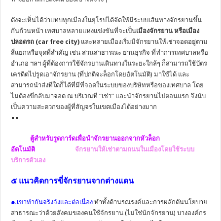
ดังจะเห็นได้ว่าแทบทุกเมืองในยุโรปได้จัดให้มีระบบเส้นทางจักรยานขึ้น
กันถ้วนหน้า เทศบาลหลายแห่งแข่งขันที่จะเป็น
เมืองจักรยาน หรือเมือง
ปลอดรถ (car free city)
และหลายเมืองเริ่มมีจักรยานให้เช่าจอดอยู่ตาม
สี่แยกหรือจุดที่สำคัญ เช่น สวนสาธารณะ ย่านธุรกิจ ที่ทำการเทศบาลหรือ
อำเภอ ฯลฯ ผู้ที่ต้องการใช้จักรยานเดินทางในระยะใกล้ๆ ก็สามารถใช้บัตร
เครดิตไปรูดเอาจักรยาน (ที่ปกติจะล็อกโดยอัตโนมัติ) มาใช้ได้ และ
สามารถนำส่งที่ใดก็ได้ที่มีที่จอดในระบบของบริษัทหรือของเทศบาล โดย
ไม่ต้องขี่กลับมาจอด ณ บริเวณที่ “เช่า” และนำจักรยานไปตอนแรก จึงนับ
เป็นความสะดวกของผู้ที่สัญจรในเขตเมืองได้อย่างมาก
ตู้สำหรับรูดการ์ดเพื่อนำจักรยานออกจากหัวล็อก
อัตโนมัติ
จักรยานให้เช่าตามถนนในเมืองโดยใช้ระบบ
บริการตัวเอง
๕ แนวคิดการขี่จักรยานจากต่างแดน
๑.
เขาทำกันจริงจังและต่อเนื่อง
ทำทั้งด้านรณรงค์และการผลักดันนโยบาย
สาธารณะว่าด้วยสังคมของคนใช้จักรยาน (ไม่ใช่นักจักรยาน) บางองค์กร