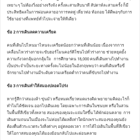
เหยาะๆ ไม่ต้องวิ่งอย่างจริงจัง ครั้งละสามสิบนาที สัปดาห์ละสามครั้ง ก็มี
ประสิทธิผลในการผ่อนคลายอาการหดหู่ เหี่ยวห่อ ท้อถอย ได้ดีพอๆกับการ
ใช้ยาอย่างที่แพทย์ทั่วไปจะจ่ายให้ทีเดียว
ข้อ
2 การเดินลดความเครียด
คนที่เดินไปไหนมาไหนจะเครียดน้อยกว่าคนที่เดินน้อย เนื่องจากการ
เคลื่อนไหวร่างกายจะขับฮอร์โมนคอร์ติโซนไปทั่วร่างกาย ช่วยหยุดยั้ง
ความกังวลกลุ้มอกกลุ้มใจ การศึกษาคน 18,000 คนที่เดินทางไปทำงาน
เป็นประจำเป็นระยะทางครั้งละไม่น้อยในอังกฤษพบว่า คนที่เดินหรือขี่
จักรยานไปทำงานมีระดับความเครียดต่ำกว่าคนที่ขับรถไปทำงาน
ข้อ
3 การเดินทำให้สมองปลอดโปร่ง
หากรู้สึกว่าสมองล้า ขุ่นมัว หรือหมดเรี่ยวหมดแรงคิด พยายามคิดอะไรก็
ทำไม่ได้ชัดเจน ออกไปเดินเลย โดยเฉพาะการเดินในชนบท หรือในสวน
ในพื้นที่สีเขียวทั้งหลาย สมองของคุณจะแจ่มใสขึ้น ได้พักผ่อนคลาย การ
เดินตามถนนในเมืองจะไม่ค่อยได้ผลดีเท่าใดนักเพราะสมองของคุณยัง
ต้องตื่นตัวระแวดระวังสิ่งต่างๆ อยู่ตลอดเวลา การได้ไปเดินในพื้นที่สีเขียว
ให้โอกาสสมองคุณได้มองย้อนกลับไปและผ่อนคลาย