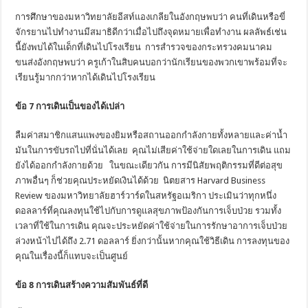
การศึกษาของมหาวิทยาลัยอีสท์แองเกลียในอังกฤษพบว่า คนที่เดินหรือขี่
จักรยานไปทำงานมีสมาธิดีกว่าเมื่อไปถึงจุดหมายเพื่อทำงาน ผลลัพธ์เช่น
นี้ยังพบได้ในเด็กที่เดินไปโรงเรียน การสำรวจของกระทรวงคมนาคม
ขนส่งอังกฤษพบว่า ครูเก้าในสิบคนบอกว่านักเรียนของพวกเขาพร้อมที่จะ
เรียนรู้มากกว่าหากได้เดินไปโรงเรียน
ข้อ
7 การเดินเป็นของได้เปล่า
ลืมค่าสมาชิกแสนแพงของยิมหรือสถานออกกำลังกายทั้งหลายและค่าน้ำ
มันในการขับรถไปที่นั่นได้เลย คุณไม่เสียค่าใช้จ่ายใดเลยในการเดิน แถม
ยังได้ออกกำลังกายด้วย ในขณะเดียวกัน การมีนิสัยพฤติกรรมที่ดีต่อสุข
ภาพอื่นๆ ก็ช่วยคุณประหยัดเงินได้ด้วย นิตยสาร Harvard Business
Review ของมหาวิทยาลัยฮาร์วาร์ดในสหรัฐอเมริกา ประเมินว่าทุกหนึ่ง
ดอลลาร์ที่คุณลงทุนใช้ไปกับการดูแลสุขภาพป้องกันการเจ็บป่วย รวมทั้ง
เวลาที่ใช้ในการเดิน คุณจะประหยัดค่าใช้จ่ายในการรักษาอาการเจ็บป่วย
ล่วงหน้าไปได้ถึง 2.71 ดอลลาร์ ยิ่งกว่านั้นหากคุณใช้วิธีเดิน การลงทุนของ
คุณในเรื่องนี้ก็แทบจะเป็นศูนย์
ข้อ
8 การเดินสร้างความสัมพันธ์ที่ดี