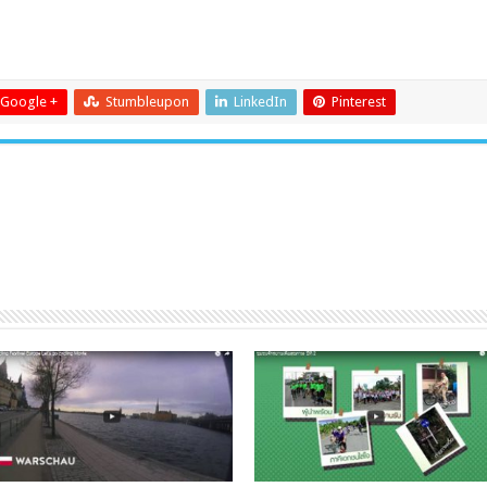
Google +
Stumbleupon
LinkedIn
Pinterest