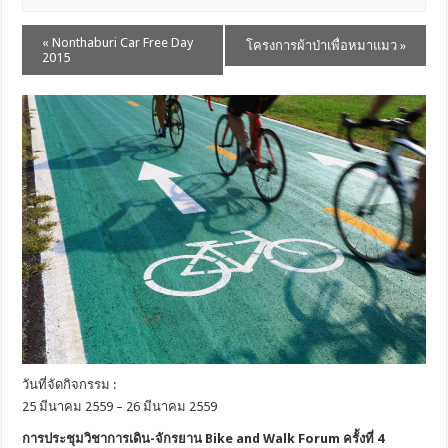
«
Nonthaburi Car Free Day
โครงการผ้าป่าเพื่อหมาแมว
»
E
2015
v
e
n
t
N
a
v
i
g
a
t
i
o
วันที่จัดกิจกรรม :
n
25 มีนาคม 2559 – 26 มีนาคม 2559
การประชุมวิชาการเดิน-จักรยาน Bike and Walk Forum ครั้งที่ 4