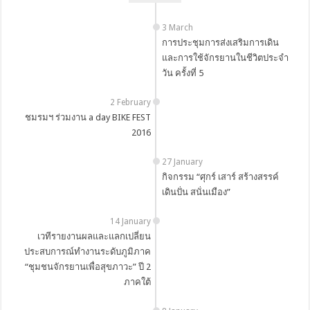
i
g
3 March
a
การประชุมการส่งเสริมการเดิน
t
และการใช้จักรยานในชีวิตประจำ
i
วัน ครั้งที่ 5
o
2 February
n
ชมรมฯ ร่วมงาน a day BIKE FEST
2016
27 January
กิจกรรม “ศุกร์ เสาร์ สร้างสรรค์
เดินปั่น สนั่นเมือง”
14 January
เวทีรายงานผลและแลกเปลี่ยน
ประสบการณ์ทำงานระดับภูมิภาค
“ชุมชนจักรยานเพื่อสุขภาวะ” ปี 2
ภาคใต้