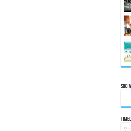
Socia
Timel
ก