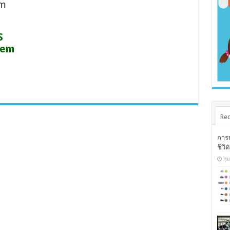
em
S
tem
Rec
การ
ชีวิ
กุ