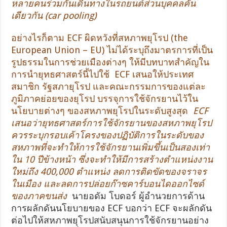
หลายคนร่วมกันเดินทางในรถยนต์ส่วนบุคคลคัน
เดียวกัน (car pooling)
อย่างไรก็ตาม ECF ผิดหวังที่สหภาพยุโรป (the
European Union – EU) ไม่ได้ระบุถึงมาตรการที่เป็น
รูปธรรมในการช่วยเมืองต่างๆ ให้มีบทบาทสำคัญใน
การนำยุทธศาสตร์นี้ไปใช้ ECF เสนอให้ประเทศ
สมาชิก รัฐสภายุโรป และคณะกรรมการของแต่ละ
ภูมิภาคย่อยของยุโรป บรรจุการใช้จักรยานไว้ใน
นโยบายต่างๆ ของสหภาพยุโรปในระดับสูงสุด
ECF
เสนอว่ายุทธศาสตร์การใช้จักรยานของสหภาพยุโรป
ควรระบุกรอบเค้าโครงของปฏิบัติการในระดับของ
สหภาพที่จะทำให้การใช้จักรยานเพิ่มขึ้นเป็นสองเท่า
ใน 10 ปีข้างหน้า ซึ่งจะทำให้มีการสร้างตำแหน่งงาน
ใหม่ถึง 400,000 ตำแหน่ง ลดการติดขัดของจราจร
ในเมือง และลดการปล่อยก๊าซคาร์บอนไดออกไซด์
ของภาคขนส่ง
นายอดัม โบดอร์ ผู้อำนวยการด้าน
การผลักดันนโยบายของ ECF บอกว่า ECF จะผลักดัน
ต่อไปให้สหภาพยุโรปสนับสนุนการใช้จักรยานอย่าง