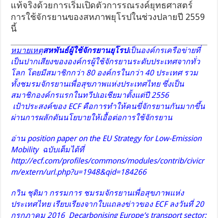
แท้จริงด้วยการเริ่มเปิดตัวการรณรงค์ยุทธศาสตร์
การใช้จักรยานของสหภาพยุโรปในช่วงปลายปี 2559
นี้
หมายเหตุ
สหพันธ์ผู้ใช้จักรยานยุโรป
เป็นองค์กรเครือข่ายที่
เป็นปากเสียงขององค์กรผู้ใช้จักรยานระดับประเทศจากทั่ว
โลก โดยมีสมาชิกกว่า 80 องค์กรในกว่า 40 ประเทศ รวม
ทั้งชมรมจักรยานเพื่อสุขภาพแห่งประเทศไทย ซึ่งเป็น
สมาชิกองค์กรแรกในทวีปเอเชียมาตั้งแต่ปี 2556
เป้าประสงค์ของ ECF คือการทำให้คนขี่จักรยานกันมากขึ้น
ผ่านการผลักดันนโยบายให้เอื้อต่อการใช้จักรยาน
อ่าน position paper on the EU Strategy for Low-Emission
Mobility ฉบับเต็มได้ที่
http://ecf.com/profiles/commons/modules/contrib/civicr
m/extern/url.php?u=1948&qid=184266
กวิน ชุติมา กรรมการ ชมรมจักรยานเพื่อสุขภาพแห่ง
ประเทศไทย เรียบเรียงจากใบแถลงข่าวของ ECF ลงวันที่ 20
กรกฎาคม 2016 Decarbonising Europe’s transport sector: