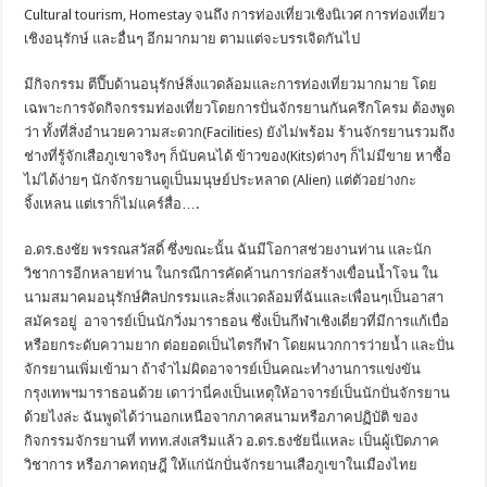
Cultural tourism, Homestay จนถึง การท่องเที่ยวเชิงนิเวศ การท่องเที่ยว
เชิงอนุรักษ์ และอื่นๆ อีกมากมาย ตามแต่จะบรรเจิดกันไป
มีกิจกรรม ตีปี๊บด้านอนุรักษ์สิ่งแวดล้อมและการท่องเที่ยวมากมาย โดย
เฉพาะการจัดกิจกรรมท่องเที่ยวโดยการปั่นจักรยานกันครึกโครม ต้องพูด
ว่า ทั้งที่สิ่งอำนวยความสะดวก(Facilities) ยังไม่พร้อม ร้านจักรยานรวมถึง
ช่างที่รู้จักเสือภูเขาจริงๆ ก็นับคนได้ ข้าวของ(Kits)ต่างๆ ก็ไม่มีขาย หาซื้อ
ไม่ได้ง่ายๆ นักจักรยานดูเป็นมนุษย์ประหลาด (Alien) แต่ตัวอย่างกะ
จิ้งเหลน แต่เราก็ไม่แคร์สื่อ….
อ.ดร.ธงชัย พรรณสวัสดิ์ ซึ่งขณะนั้น ฉันมีโอกาสช่วยงานท่าน และนัก
วิชาการอีกหลายท่าน ในกรณีการคัดค้านการก่อสร้างเขื่อนน้ำโจน ใน
นามสมาคมอนุรักษ์ศิลปกรรมและสิ่งแวดล้อมที่ฉันและเพื่อนๆเป็นอาสา
สมัครอยู่ อาจารย์เป็นนักวิ่งมาราธอน ซึ่งเป็นกีฬาเชิงเดี่ยวที่มีการแก้เบื่อ
หรือยกระดับความยาก ต่อยอดเป็นไตรกีฬา โดยผนวกการว่ายน้ำ และปั่น
จักรยานเพิ่มเข้ามา ถ้าจำไม่ผิดอาจารย์เป็นคณะทำงานการแข่งขัน
กรุงเทพฯมาราธอนด้วย เดาว่านี่คงเป็นเหตุให้อาจารย์เป็นนักปั่นจักรยาน
ด้วยไงล่ะ ฉันพูดได้ว่านอกเหนือจากภาคสนามหรือภาคปฏิบัติ ของ
กิจกรรมจักรยานที่ ททท.ส่งเสริมแล้ว อ.ดร.ธงชัยนี่แหละ เป็นผู้เปิดภาค
วิชาการ หรือภาคทฤษฎี ให้แก่นักปั่นจักรยานเสือภูเขาในเมืองไทย