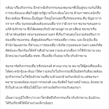
กลับมาเรื่องกิจกรรม อีกฟากฝั่งกิจกรรมของชมรมฯที่เป็นคู่ขนานกันก็คือ
การสะท้อนแนวคิดไปสู่ฝ่ายรัฐบาลในระดับนโยบาย ด้านการตระหนักถึง
สิ่งแวดล้อม ซึ่งขณะนั้นปัญหาใหญ่โลกแตกเรื้อรังของกทม.คือ ปัญหาการ
จราจร ปริมาณรถยนต์บนท้องถนนที่มากกว่าผิวจราจร ชมรมฯเสนอทาง
แก้ด้วยจักรยาน ซึ่งได้ผลตอบรับบ้างตามฤดูกาล (หาเสียง) ชมรมฯเริ่ม
เข้าหาพันธมิตร เช่นกรุงเทพมหานคร ที่เริ่มกำหนดนโยบายส่งเสริมการ
ท่องเที่ยวของกทม. ตั้งศูนย์ส่งเสริมการท่องเที่ยว กทม. และปัจจุบัน คือ
สำนักวัฒนธรรม กีฬาและการท่องเที่ยว สังกัด กรุงเทพมหานคร แสดงวิสัย
ทัศน์และเรียกร้องให้สร้างสิ่งอำนวยความสะดวกเพื่อการใช้จักรยาน และ
อีกหน่วยงานหนึ่งคือ ททท. เรื่องเที่ยวก็เลยมาเกี่ยวกับจักรยาน
ชมรมฯจัดกิจกรรมเที่ยวเชิงรณรงค์ ต่างๆมากมาย หมายให้ผู้คนที่พบเห็น
ได้ตระหนักรู้และหันมาให้ความสนใจในกิจกรรมที่เป็นมิตรกับสิ่งแวดล้อม
ทุกกิจกรรมไม่ใช่ปั่นจักรยานเที่ยวแล้วแยกย้ายกันกลับบ้าน แต่ชมรมฯ
พยายามแฝงนัยยะของการรณรงค์ และข้อคิดไว้อย่างสม่ำเสมอ..ฉันหมาย
ถึงในห้วงเวลาที่ฉันได้มีโอกาสร่วมจัดกิจกรรมกับชมรมฯ
เป็นความภูมิใจลึกๆว่าเวลาใครคิดถึงกิจกรรมเกี่ยวกับจักรยาน ฉันมักจะ
ได้รับเกียรติให้มีส่วนร่วมเล็กๆน้อยๆ