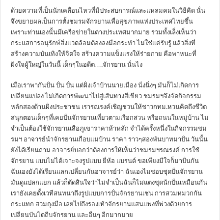
ด้วยความที่เป็นนักเคลื่อนไหวที่มีประสบการณ์และแหลมคมในวิธีคิด นั่น
จึงขยายผลเป็นการตั้งชมรมจักรยานเพื่อสุขภาพแห่งประเทศไทยขึ้น
เพราะท่านเองนั้นมีเครือข่ายในต่างประเทศมากมาย รวมทั้งเล็งเห็นว่า
กระแสการอนุรักษ์สิ่งแวดล้อมต้องลงมือกระทำ ไม่ใช่แค่รับรู้ แล้วสิ่งที่
สร้างความบันเทิงให้จิตใจ สร้างความแข็งแรงให้ร่ายกาย คือพาหนะที่
ฝังใจผู้ใหญ่ในวันนี้ เด็กๆในอดีต….จักรยาน นั่นไง
เมื่อเราพากันปั่น ปั่น ปั่น แต่ฝั่งเจ้าบ้านนายเมือง นั่งนิ่งๆ มันก็ไม่เกิดการ
เปลี่ยนแปลง ไม่เกิดการพัฒนาไปสู่เส้นทางสีเขียว ชมรมฯจึงจัดกิจกรรม
หลักสองด้านฝั่งประชาชน เรารณรงค์เชิญชวนให้ชาวกทม.หวนคิดถึงชีวิต
สนุกตอนเด็กๆที่เคยปั่นจักรยานเที่ยวตามเรือกสวน หรือถนนในหมู่บ้าน ไม่
จำเป็นต้องใช้จักรยานเสือภูเขาราคาห้าหลัก จำได้ครั้งหนึ่งในกิจกรรมชม
รมฯ อาจารย์นำจักรยานเกือบแม่บ้าน ราคา ราวๆสองพันบาทมาปั่น วันนั้น
ยังได้เรียนถาม อาจารย์บอกว่าต้องการให้เห็นว่าชมรมฯรณรงค์ การใช้
จักรยาน แบบไม่ได้เจาะจงรูปแบบ ยี่ห้อ แบรนด์ ขอเพียงมีใจก็มาปั่นกัน
ฉันเองยังได้เรียนแลกเปลี่ยนกันอาจารย์ว่า ฉันเองไม่ชอบชุดปั่นจักรยาน
มันดูแปลกแยก แล้วก็ตัดสินใจว่าไม่จำเป็นฉันก็ไม่แต่งชุดนักปั่นเหมือนกัน
เรายังเคยตั้งเวทีสนทนาถึงรูปแบบการปั่นจักรยานเช่น การสวมหมวกกัน
กระแทก สวมถุงมือ เลยไปถึงรองเท้าจักรยานแสนแพงที่พ่วงด้วยการ
เปลี่ยนบันไดถีบจักรยาน และอื่นๆ อีกมากมาย