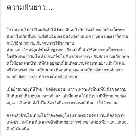
ความฝันยาว…
ใช่ แม้ผ่านไป21 ปี แต่ยังจำได้ว่าเราฝันอะไรกับเรื่องจักรยานบ้าง ก็เพราะ
มันยังไม่เกิดขึ้นอย่างยั่งยืนนั่นเอง มันจึงยังเป็นแค่ความฝัน และเราก็ยังฝัน
กันไว้อีกมากมายเกี่ยวกับการใช้จักรยาน
ฉันอาจจะโชคดี(แค่ช่วงสั้นๆ) เพราะปัจจุบันนี้ ฉันใช้จักรยานเป็นพาหนะ
ในชีวิตประจำวัน ไม่มีรถยนต์ใช้ ไม่ขึ้นรถสาธารณะ ปั่นจักรยาน(เกือบ)ทุก
ครั้งที่ออกจากบ้าน ที่ที่ฉันอยู่ตอนนี้ยินดีตอนรับจักรยานอย่างเต็มใจ และ
จริงใจ ทางจักรยานมีทุกถนน ที่จอดมีทุกจุด แถมมีทางจักรยานสำหรับ
ออกกำลังกาย และเที่ยวทางไกลอีกต่างหาก
เมื่อย้ายมาอยู่ที่นี่ใหม่ๆ คิดถึงชมรมฯมากๆ เพราะสิ่งที่พบที่นี่ คือชุดความ
ฝันที่เคยมีเกี่ยวกับจักรยานล้วนๆ แล้วที่สุดฉันก็ได้รับข่าวดีที่ว่าชมรมฯยัง
อยู่และเดินหน้าต่อไปในเรื่องจัดกิจกรรมรณรงค์เพื่อการใช้จักรยาน
สรรพสิ่งล้วนไม่เที่ยง ไม่ว่าจะคงอยู่ในรูปแบบชมรมจักรยานเพื่อสุขภาพ
แห่งประเทศไทย ที่เคยทรงอิทธิพลต่อวงการจักรยานท่องเที่ยว และแสนจะ
คึกคักในอดีต