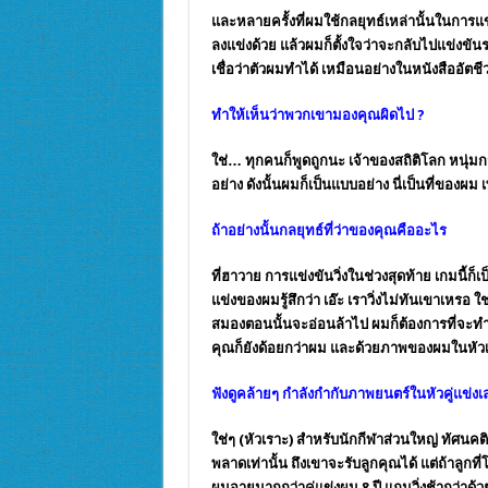
และหลายครั้งที่ผมใช้กลยุทธ์เหล่านั้นในการแข่
ลงแข่งด้วย แล้วผมก็ตั้งใจว่าจะกลับไปแข่งขัน
เชื่อว่าตัวผมทำได้ เหมือนอย่างในหนังสืออัต
ทำให้เห็นว่าพวกเขามองคุณผิดไป
?
ใช่… ทุกคนก็พูดถูกนะ เจ้าของสถิติโลก หนุ่มกว
อย่าง ดังนั้นผมก็เป็นแบบอย่าง นี่เป็นที่ของผม เ
ถ้าอย่างนั้นกลยุทธ์ที่ว่าของคุณคืออะไร
ที่
ฮาวาย
การแข่งขันวิ่งในช่วงสุดท้าย เกมนี้ก็
แข่งของผมรู้สึกว่า เอ๊ะ เราวิ่งไม่ทันเขาเหรอ 
สมองตอนนั้นจะอ่อนล้าไป ผมก็ต้องการที่จะทำใ
คุณก็ยังด้อยกว่าผม และด้วยภาพของผมในหัวเขา
ฟังดูคล้ายๆ กำลังกำกับภาพยนตร์ในหัวคู่แข่ง
ใช่ๆ (หัวเราะ) สำหรับ
นักกีฬา
ส่วนใหญ่ ทัศนคติ
พลาดเท่านั้น ถึงเขาจะรับลูกคุณได้ แต่ถ้าลูกท
ผมอายุมากกว่าคู่แข่งผม 8 ปี แถมวิ่งช้ากว่าด