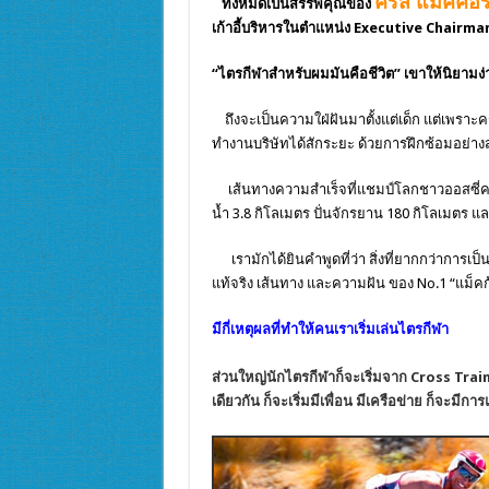
คริส แม็คคอ
ทั้งหมดเป็นสรรพคุณของ
เก้าอี้บริหารในตำแหน่ง Executive Chairman
“ไตรกีฬาสำหรับผมมันคือชีวิต” เขาให้นิยามง่
ถึงจะเป็นความใฝ่ฝันมาตั้งแต่เด็ก แต่เพราะ
ทำงานบริษัทได้สักระยะ ด้วยการฝึกซ้อมอย่างสม
เส้นทางความสำเร็จที่แชมป์โลกชาวออสซี่คนนี้
น้ำ
3.8 กิโลเมตร ปั่น
จักรยาน
180 กิโลเมตร แล
เรามักได้ยินคำพูดที่ว่า สิ่งที่ยากกว่าการเป
แท้จริง
เส้นทาง และความฝัน ของ No.1 “แม็คก้า”
มีกี่เหตุผลที่ทำให้คนเราเริ่มเล่นไตรกีฬา
ส่วนใหญ่นักไตรกีฬาก็จะเริ่มจาก Cross Trai
เดียวกัน ก็จะเริ่มมีเพื่อน มีเครือข่าย ก็จะ