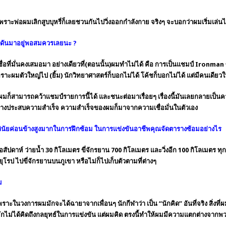
ง เพราะพ่อผมเลิกสูบบุหรี่ก็เลยชวนกันไปวิ่งออกกำลังกาย จริงๆ จะบอกว่าผมเริ่มเล่นไ
งกดดันมาอยู่พอสมควรเลยนะ
?
มเชื่อที่มั่นคงเสมอมา อย่างเดียวที่(ตอนนั้น)ผมทำไม่ได้ คือ การเป็นแชมป์ Ironma
ราะผมตัวใหญ่ไป (ยิ้ม) นักวิทยาศาสตร์ก็บอกไม่ได้ โค้ชก็บอกไม่ได้ แต่มีคนเดียวใน
่สุดผมก็สามารถคว้าแชมป์รายการนี้ได้ และชนะต่อมาเรื่อยๆ เรื่องนี้มันเลยกลายเป็น
ีทางประสบความสำเร็จ ความสำเร็จของผมก็มาจากความเชื่อมั่นในตัวเอง
วามมีวินัยค่อนข้างสูงมากในการฝึกซ้อม ในการแข่งขันอาชีพคุณจัดตารางซ้อมอย่างไร
่อสัปดาห์
ว่ายน้ำ
30 กิโลเมตร ขี่
จักรยาน
700 กิโลเมตร และวิ่งอีก 100 กิโลเมตร ทุ
ุโรป ไปขี่
จักรยาน
บนภูเขา หรือไม่ก็ไปเก็บตัวตามที่ต่างๆ
ม
 เพราะในวงการผมมักจะได้ฉายาจากเพื่อนๆ
นักกีฬา
ว่า เป็น “นักคิด” อันที่จริง สิ่งที
กไม่ได้คิดถึงกลยุทธ์ในการแข่งขัน แต่ผมคิด ตรงนี้ทำให้ผมมีความแตกต่างจากพวก