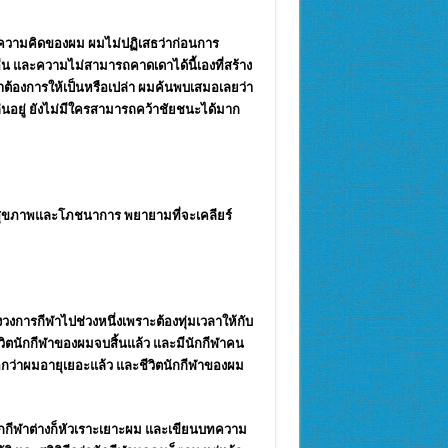
นความคิดของผม ผมไม่ปฏิเสธว่าก่อนการ
ื่น และความไม่สามารถคาดเดาได้นี้เองที่สร้าง
ราต้องการให้เป็นหรือเปล่า ผมค้นพบเสมอเลยว่า
ล่นอยู่ ยังไม่มีใครสามารถคว้าชัยชนะได้มาก
ก สุขภาพและโภชนาการ พยายามที่จะเคลียร์
้งวงการกีฬาไปช่วงหนึ่งเพราะต้องทุ่มเวลาให้กับ
วิต
นักกีฬา
ของผมจบสิ้นแล้ว และมี
นักกีฬา
คน
บอกว่าผมอายุเยอะแล้ว และชีวิต
นักกีฬา
ของผม
กกีฬา
ต่างก็หัวเราะเยาะผม และเขียนบทความ