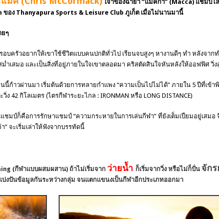
ร์แม็ค (Chris McCormack)
เจ้าของฉายา “แม็คก้า” (Macca) แชมป์โลกไตร
 ของ Thanyapura Sports & Leisure Club ภูเก็ต เมื่อไม่นานมานี้
ายๆ
ครอบครัวอยากให้เขาใช้ชีวิตแบบคนปกติทั่วไป เรียนจบสูงๆ หางานดีๆ ทำ หลังจา
่ำเสมอ และเป็นสิ่งที่อยู่ภายในใจเขาตลอดมา คริสตัดสินใจหันหลังให้ออฟฟิศ วิ่งส
ก้าวผ่านมา เริ่มต้นด้วยการทลายกำแพง “ความเป็นไปไม่ได้” ภายใน 5 ปีที่เข้าพิ
ะวิ่ง 42 กิโลเมตร (ไตรกีฬาระยะไกล : IRONMAN หรือ LONG DISTANCE)
็นแชมป์ก็คือการรักษาแชมป์ “ความกระหายในการเล่นกีฬา” ที่ยังเต็มเปี่ยมอยู่เสมอ 
 จะเริ่มเล่าให้ฟังจากบรรทัดนี้
ว่ายน้ำ
จัก
ning (กีฬาแบบผสมผสาน) ถ้าไม่เริ่มจาก
ก็เริ่มจากวิ่ง หรือไม่ก็ปั่น
มีการแบ่งปันข้อมูลกันระหว่างกลุ่ม จนแตกแขนงเป็นกีฬาอีกประเภทออกมา