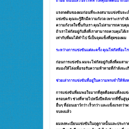
ถ้าอย่างนั้นแล้ว อะไรที่ทำให้คุณกดดันบ้างใน
แรงกดดันของผมก่อนที่จะลงสนามแข่งขันจะเป
แข่งขัน คุณจะรู้สึกมีความกังวล เพราะเรากำล
ความกังวลใจขึ้นกับเรา คุณไม่สามารถควบคุมสิ่
ถ้าเราโฟกัสอยู่กับสิ่งที่เราสามารถควบคุมได
เท่ากับที่ผมได้ทำไป นี่เป็นจุดแข็งที่สุดของผม
ระหว่างการแข่งขันแต่ละครั้ง คุณโฟกัสที่อะไร
ก่อนการแข่งขัน ผมจะโฟกัสอยู่กับสิ่งที่ผมส
สมองให้โล่งเพื่อรอรับความท้าทายที่กำลังจะ
ช่วยเล่าการแข่งขันที่อยู่ในความทรงจำให้ฟัง
การแข่งขันที่ผมพอใจมากที่สุดคือตอนที่ลงแข่ง
ครอบครัว ช่วงที่หายไปหนึ่งปีหลังจากที่ขึ้นสู่
อื่นๆ ที่อ่อนเยาว์กว่า เร็วกว่า และแข็งแรงกว
จบลงแล้ว
ผมลงทะเบียนแข่งขันในฤดูกาลนั้นและประกาศต