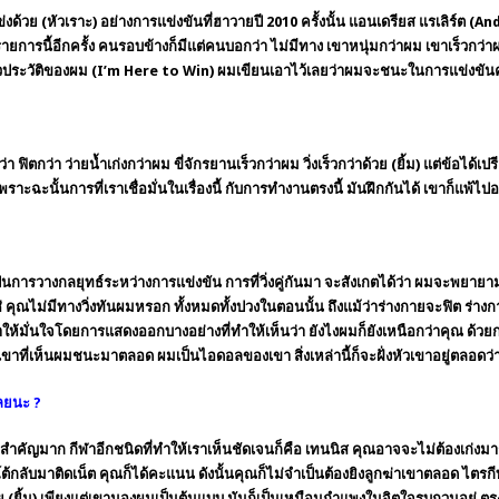
งด้วย (หัวเราะ) อย่างการแข่งขันที่
ฮาวาย
ปี 2010 ครั้งนั้น แอนเดรียส แรเลิร์ต 
รายการนี้อีกครั้ง คนรอบข้างก็มีแต่คนบอกว่า ไม่มีทาง เขาหนุ่มกว่าผม เขาเร็วกว่
ชีวประวัติของผม (I’m Here to Win) ผมเขียนเอาไว้เลยว่าผมจะชนะในการแข่งขันครั
่า ฟิตกว่า
ว่ายน้ำ
เก่งกว่าผม ขี่
จักรยาน
เร็วกว่าผม วิ่งเร็วกว่าด้วย (ยิ้ม) แต่ข้อ
พราะฉะนั้นการที่เราเชื่อมั่นในเรื่องนี้ กับการทำงานตรงนี้ มันฝึกกันได้ เขาก็แพ้ไปอยู
เป็นการวางกลยุทธ์ระหว่างการแข่งขัน การที่วิ่งคู่กันมา จะสังเกตได้ว่า ผมจะพยายา
ใช่ คุณไม่มีทางวิ่งทันผมหรอก ทั้งหมดทั้งปวงในตอนนั้น ถึงแม้ว่าร่างกายจะฟิต ร่างกา
ห้มั่นใจโดยการแสดงออกบางอย่างที่ทำให้เห็นว่า ยังไงผมก็ยังเหนือกว่าคุณ ด้วยก
ที่เห็นผมชนะมาตลอด ผมเป็นไอดอลของเขา สิ่งเหล่านี้ก็จะฝั่งหัวเขาอยู่ตลอดว่า ท
เลยนะ
?
สำคัญมาก กีฬาอีกชนิดที่ทำให้เราเห็นชัดเจนก็คือ เทนนิส คุณอาจจะไม่ต้องเก่งมากก็
ี่โต้กลับมาติดเน็ต คุณก็ได้คะแนน ดังนั้นคุณก็ไม่จำเป็นต้องยิงลูกฆ่าเขาตลอด ไตรก
้วย (ยิ้ม) เพียงแต่เขามองผมเป็นต้นแบบ มันก็เป็นเหมือนกำแพงในจิตใจรบกวนอยู่ ตร