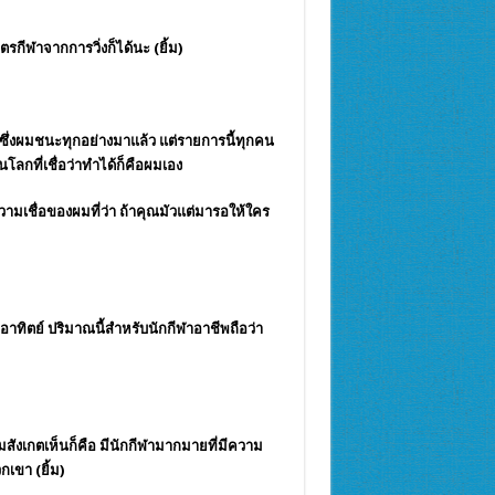
ตรกีฬาจากการวิ่งก็ได้นะ (ยิ้ม)
n ซึ่งผมชนะทุกอย่างมาแล้ว แต่รายการนี้ทุกคน
โลกที่เชื่อว่าทำได้ก็คือผมเอง
ความเชื่อของผมที่ว่า ถ้าคุณมัวแต่มารอให้ใคร
กอาทิตย์ ปริมาณนี้สำหรับ
นักกีฬา
อาชีพถือว่า
่ผมสังเกตเห็นก็คือ มี
นักกีฬา
มากมายที่มีความ
เขา (ยิ้ม)