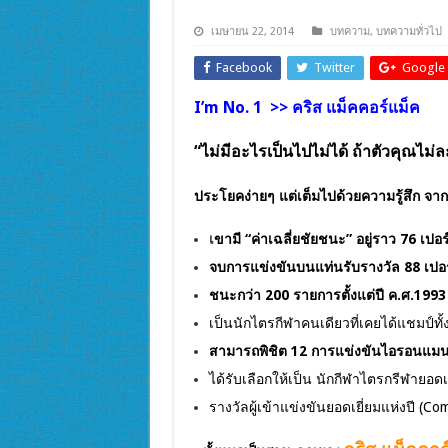
เมษายน 22, 2014
บทความ
,
บทความทั่วไป
Facebook
Twitter
Google 
I’m No. 1 >> คริส แม็คคอร์แม็ค
“ไม่มีอะไรเป็นไปไม่ได้ ถ้าตัวคุณไ
ประโยคง่ายๆ แต่เต็มไปด้วยความรู้สึก จากผู้
เ
ขามี “ค่าเฉลี่ยชัยชนะ” อยู่ราว 76 เปอร์
จบการแข่งขันบนแท่นรับรางวัล 88 เปอร์
ชนะกว่า 200 รายการตั้งแต่ปี ค.ศ.1993
เป็นนักไตรกีฬาคนเดียวที่เคยได้แชมป์ทั
สามารถพิชิต 12 การแข่งขันไอรอนแมน
ได้รับเลือกให้เป็น
นักกีฬา
ไตรกรีฬายอดเยี่
รางวัลผู้เข้าแข่งขันยอดเยี่ยมแห่งปี (C