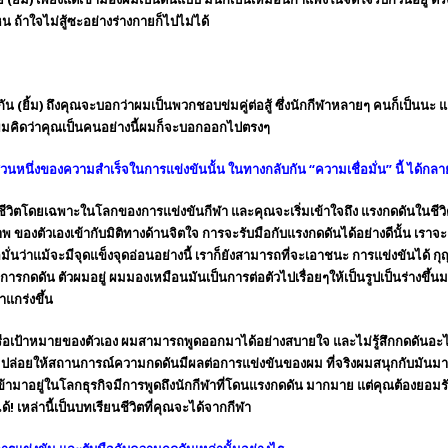
น ถ้าใจไม่สู้ซะอย่างร่างกายก็ไปไม่ได้
ัน (ยิ้ม) ถึงคุณจะบอกว่าผมเป็นพวกชอบข่มคู่ต่อสู้ ซึ่ง
นักกีฬา
หลายๆ คนก็เป็นนะ แต
ี้ ผมคิดว่าคุณเป็นคนอย่างนี้ผมก็จะบอกออกไปตรงๆ
ป็นส่วนหนึ่งของความสำเร็จในการแข่งขันนั้น ในทางกลับกัน “ความเชื่อมั่น” นี้ ได้
วิตโดยเฉพาะในโลกของการแข่งขันกีฬา และคุณจะเริ่มเข้าใจถึง แรงกดดันในชีวิตจร
าพ ของตัวเองเข้ากับมิติทางด้านจิตใจ การจะรับมือกับแรงกดดันได้อย่างดีนั้น เรา
มั่นว่าแม้จะมีจุดแข็งจุดอ่อนอย่างนี้ เราก็ยังสามารถที่จะเอาชนะ การแข่งขันได้ ก
็นการกดดัน ตัวผมอยู่ ผมมองเหมือนมันเป็นการต่อตัวไปเรื่อยๆให้เป็นรูปเป็นร่างขึ้นม
าแกร่งขึ้น
งใจหรือเป้าหมายของตัวเอง ผมสามารถพูดออกมาได้อย่างสบายใจ และไม่รู้สึกกดดั
 ปล่อยให้สถานการณ์ความกดดันมีผลต่อการแข่งขันของผม ที่จริงผมสนุกกับมันมากกว
ข้ามาอยู่ในโลกธุรกิจมีการพูดถึง
นักกีฬา
ที่โดนแรงกดดัน มากมาย แต่คุณต้องยอมร
 เหล่านี้เป็นบทเรียนชีวิตที่คุณจะได้จากกีฬา