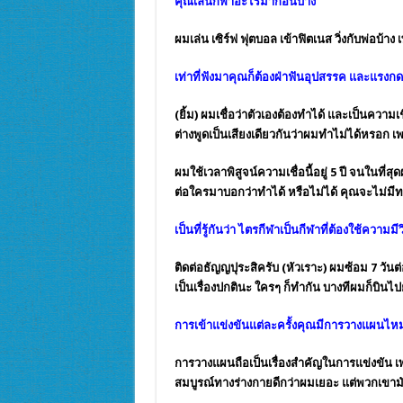
คุณเล่นกีฬาอะไรมาก่อนบ้าง
ผมเล่น เซิร์ฟ ฟุตบอล เข้าฟิตเนส วิ่งกับพ่อบ้า
เท่าที่ฟังมาคุณก็ต้องฝ่าฟันอุปสรรค และแร
(ยิ้ม) ผมเชื่อว่าตัวเองต้องทำได้ และเป็นควา
ต่างพูดเป็นเสียงเดียวกันว่าผมทำไม่ได้หรอก เพ
ผมใช้เวลาพิสูจน์ความเชื่อนี้อยู่ 5 ปี จนในที
ต่อใครมาบอกว่าทำได้ หรือไม่ได้ คุณจะไม่ม
เป็นที่รู้กันว่า ไตรกีฬาเป็นกีฬาที่ต้องใช้ค
ติดต่อธัญญปุระสิครับ (หัวเราะ) ผมซ้อม 7 วันต
เป็นเรื่องปกตินะ ใครๆ ก็ทำกัน บางทีผมก็บินไปย
การเข้าแข่งขันแต่ละครั้งคุณมีการวางแผนไห
การวางแผนถือเป็นเรื่องสำคัญในการแข่งขัน
สมบูรณ์ทางร่างกายดีกว่าผมเยอะ แต่พวกเขามั