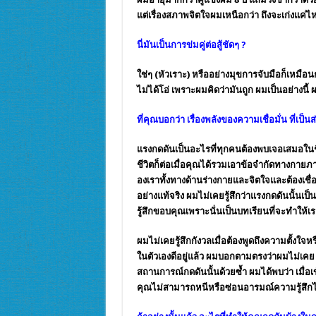
แต่เรื่องสภาพจิตใจผมเหนือกว่า ถึงจะเก่งแค่ไห
นี่มันเป็นการข่มคู่ต่อสู้ชัดๆ
?
ใช่ๆ (หัวเราะ) หรืออย่างมุขการจับมือก็เหมือนก
ไม่ได้โอ่ เพราะผมคิดว่ามันถูก ผมเป็นอย่างน
ที่คุณบอกว่า เรื่องพลังของความเชื่อมั่น ที่เ
แรงกดดันเป็นอะไรที่ทุกคนต้องพบเจอเสมอในชี
ชีวิตก็ต่อเมื่อคุณได้รวมเอาข้อจำกัดทางกายภ
องเราทั้งทางด้านร่างกายและจิตใจและต้องเชื่อ
อย่างแท้จริง ผมไม่เคยรู้สึกว่าแรงกดดันนั้นเป
รู้สึกขอบคุณเพราะนั่นเป็นบทเรียนที่จะทำให้เร
ผมไม่เคยรู้สึกกังวลเมื่อต้องพูดถึงความตั้
ในตัวเองดีอยู่แล้ว ผมบอกตามตรงว่าผมไม่เคย
สถานการณ์กดดันนั้นด้วยซ้ำ ผมได้พบว่า เมื่อเ
คุณไม่สามารถหนีหรือซ่อนอารมณ์ความรู้สึกได้!