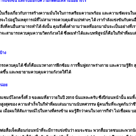
การแข่งขัน และรับมือกับความกดดันเหล่านั้นอย่างไร
็นเรื่องเกี่ยวกับการสร้างความมั่นใจในการเตรียมความพร้อม และความชัดเจนใ
ังจะไปอยู่ในเหตุการณ์ที่ไม่สามารถควบคุมตัวแปรต่างๆ ได้ เรากำลังแข่งขันกับคนอ
งที่คนอื่นสามารถทำได้ ดังนั้น คุณจึงตั้งคำถามว่าผลที่ออกมามันจะเป็นอย่างที่เ
้เราจะสามารถควบคุมความวิตกกังวลได้ ซึ่งผมทำได้และบทพิสูจน์ก็คือในกีฬาที่ผมเ
บ้าง
ามารถควบคุมได้ ซึ่งก็คือแนวทางการฝึกซ้อม การฟื้นฟูสภาพร่างกาย และความรู้สึ
เกิดขึ้น และพยายามควบคุมความกังวลให้ได้
หน่อย
แชมป์โลกครั้งที่ 3 ของผมที่
ฮาวาย
ในปี 2010 นั่นแหละครับ ซึ่งปีก่อนหน้านั้น ผมทิ
จุดสูงสุดของ ความสำเร็จในกีฬาที่ผมเล่นมานานนับทศวรรษ ผู้คนเริ่มที่จะพูดกันว่าชี
่าผม เมื่อผมให้สัมภาษณ์ไปในทางที่ตรงข้าม ผมรู้สึกว่าคนในวงการกีฬา ไม่เชื่อผม 
่อสื่อเจ็ดเดือนก่อนหน้าที่จะมีการแข่งขันว่า ผมจะชนะ พวกสื่อมวลชนและพวก
นั