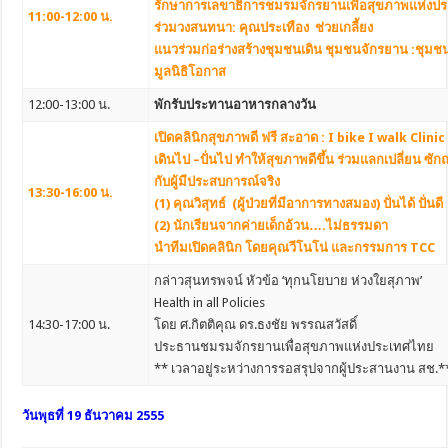
รักษาการเลขาธิการชมรมจักรยานเพื่อสุขภาพแห่งป
11:00-12:00 น.
ร่วมวงสนทนา: คุณประเทือง ช่วยเกลี้ยง
แนวร่วมก่อร่างสร้างชุมชนเดิน ชุมชนจักรยาน :ชุม
มูลนิธิโอกาส
12:00-13:00 น.
พักรับประทานอาหารกลางวัน
เปิดคลินิกสุขภาพดี ฟรี สะอาด : I bike I walk Clini
เดินไป –ปั่นไป ทำให้สุขภาพดีขึ้น ร่วมแลกเปลี่ยน ซัก
กับผู้มีประสบการณ์จริง
13:30-16:00 น.
(1) คุณวิสุทธ์ (ผู้ป่วยที่มีอาการทางสมอง) ปั่นได้ ปั่นดี
(2) นักเรียนจากค่ายเด็กอ้วน….ไม่ธรรมดา
นำทีมเปิดคลินิก โดยคุณวีโนโน่ และกรรมการ TCC
กล่าวสุนทรพจน์ หัวข้อ ‘ทุกนโยบาย ห่วงใยสุภาพ’
Health in all Policies
14:30-17:00 น.
โดย ศ.กิตติคุณ ดร.ธงชัย พรรณสวัสดิ์
ประธานชมรมจักรยานเพื่อสุขภาพแห่งประเทศไทย
** เวลาอยู่ระหว่างการรอสรุปจากผู้ประสานงาน สช.*
วันพุธที่ 19 ธันวาคม 2555