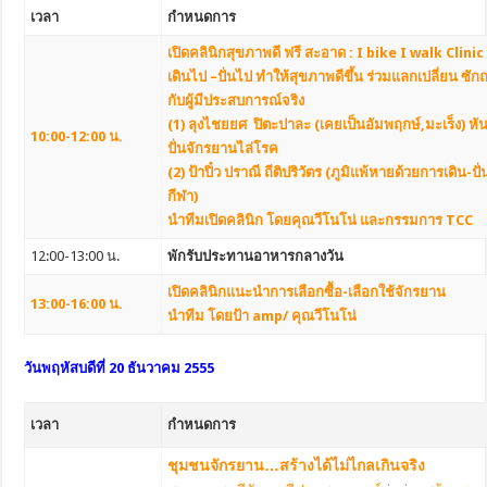
เวลา
กำหนดการ
เปิดคลินิกสุขภาพดี ฟรี สะอาด : I bike I walk Clini
เดินไป –ปั่นไป ทำให้สุขภาพดีขึ้น ร่วมแลกเปลี่ยน ซัก
กับผู้มีประสบการณ์จริง
(1) ลุงไชยยศ ปิตะปาละ (เคยเป็นอัมพฤกษ์,มะเร็ง) หั
10:00-12:00 น.
ปั่นจักรยานไล่โรค
(2) ป้าปิ๋ว ปราณี ถีติปริวัตร (ภูมิแพ้หายด้วยการเดิน-ปั
กีฬา)
นำทีมเปิดคลินิก โดยคุณวีโนโน่ และกรรมการ TCC
12:00-13:00 น.
พักรับประทานอาหารกลางวัน
เปิดคลินิกแนะนำการเลือกซื้อ-เลือกใช้จักรยาน
13:00-16:00 น.
นำทีม โดยป้า amp/ คุณวีโนโน่
วันพฤหัสบดีที่ 20 ธันวาคม 2555
เวลา
กำหนดการ
ชุมชนจักรยาน…สร้างได้ไม่ไกลเกินจริง