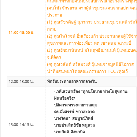
สนทนาพาทีกับคนมีประสบการณ์ก่อร่างสร้างชุม
(คนใช้) จักรยาน จากผู้นำชุมชน/คนจากอปท./คน
ประกาย
(1) คุณวัชรศิษฐ์ สุภาการ ประธานชุมชนหน้าวั
กทม.
11:00-15:00 น.
(2) คุณไพโรจน์ อิ่มเรืองแก้ว ประธานกลุ่มผู้ใช้จัก
สุขภาพและการท่องเที่ยว ทต.เขาพนม จ.กระบี่
(3) คุณธัชมานันทน์ มโนฤทธิฌานนท์ ผู้แทนอบต
จ.พิจิตร
(4) คุณวสันต์ หรี่สมวงศ์ ผู้แทนจากมูลนิธิโอกาส
นำทีมสนทนาโดยคณะกรรมการ TCC /คุณวี
12:00-13:00 น.
พักรับประทานอาหารกลางวัน
·เวทีเสวนาเรื่อง “ทุกนโยบาย ห่วงโยสุขภาพ:
ฝันหรือจริง?
ปลัดกระทรวงสาธารณสุข
ดร.มิ่งสรรพ์ ขาวสะอาด
นางรัตนา สมบูรณ์วิทย์
13:00-14:15 น.
นายประสิทธิชัย หนูนวล
นายกิตติ สิงหาปัด