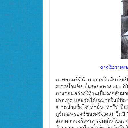
ฉากในภาพยนตร
ภาพยนตร์ที่นำมาฉายในคืนนั้นเป
สเกตน้ำแข็งเป็นระยะทาง 200 กิโ
ทางก่อนสว่างให้วนเป็นวงกลับมา
ประเทศ และจัดได้เฉพาะในปีที่อ
สเกตน้ำแข็งได้เท่านั้น ทำให้เป
ตูร์เดอฟรองซ์ของฝรั่งเศส) ในป
และความจริงหนาวจัดเกินไปและม
ตัวแทนของเมืองทั้งสิบเอ็ดตัดสิ