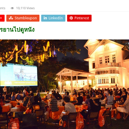
ents
10,110 Views
+
Stumbleupon
LinkedIn
Pinterest
กรยานไปดูหนัง