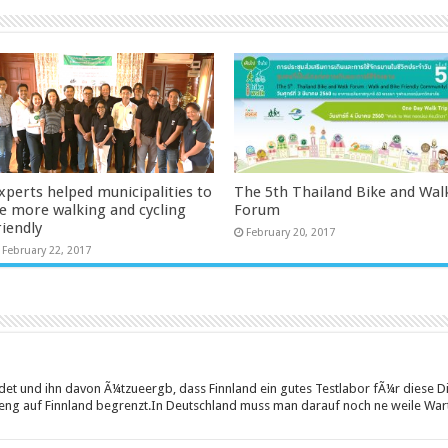
xperts helped municipalities to
The 5th Thailand Bike and Wal
e more walking and cycling
Forum
riendly
February 20, 2017
February 22, 2017
det und ihn davon Ã¼tzueergb, dass Finnland ein gutes Testlabor fÃ¼r diese D
treng auf Finnland begrenzt.In Deutschland muss man darauf noch ne weile War