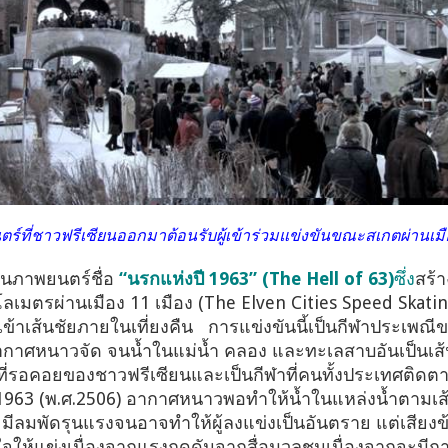
์ที่ชาวฟรีเซียนออกมาต้อนรับผู้เข้าร่วมแข่งขันขณะสเกตผ่านเ
็นภาพยนตร์ชื่อ
“นรกแห่งปี
1963” (The Hell of 63)
ซึ่ง
สร้า
ลเมตรผ่านเมือง 11 เมือง (The Elven Cities Speed Skatin
เข้าเส้นชัยภายในเที่ยงคืน การแข่งขันนี้เป็นกีฬาประเพณ
ากาศหนาวจัด จนน้ำในแม่น้ำ คลอง และทะเลสาบอันเป็นเส้
็นที่รอคอยของชาวฟรีเซียนและเป็นกีฬาที่คนทั้งประเทศติดต
ี 1963 (พ.ศ.2506) อากาศหนาวพอทำให้น้ำในแหล่งน้ำตามเส
ีลมพัดรุนแรงจนอาจทำให้ผู้ลงแข่งเป็นอันตราย แต่เสียง
นใจให้แข่งเนื่องจากแรงกดดันจากสื่อมวลชนเนื่องจากจะมีก