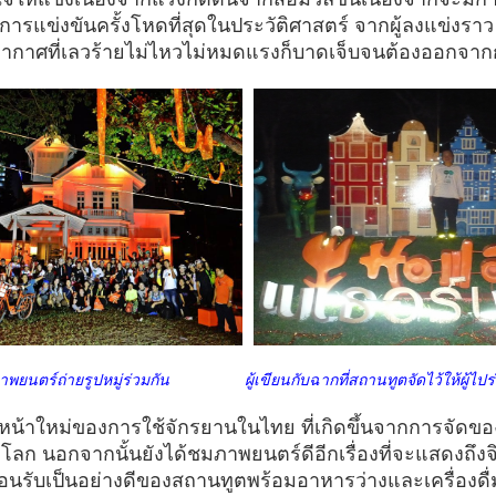
รแข่งขันครั้งโหดที่สุดในประวัติศาสตร์ จากผู้ลงแข่งราว 
สภาพอากาศที่เลวร้ายไม่ไหวไม่หมดแรงก็บาดเจ็บจนต้องออกจา
นตร์ถ่ายรูปหมู่ร่วมกัน ผู้เขียนกับฉากที่สถานทูตจัดไว้ให้ผู้ไปร่ว
ร์หน้าใหม่ของการใช้จักรยานในไทย ที่เกิดขึ้นจากการจัดขอ
ลก นอกจากนั้นยังได้ชมภาพยนตร์ดีอีกเรื่องที่จะแสดงถึงจิ
นรับเป็นอย่างดีของสถานทูตพร้อมอาหารว่างและเครื่องดื่