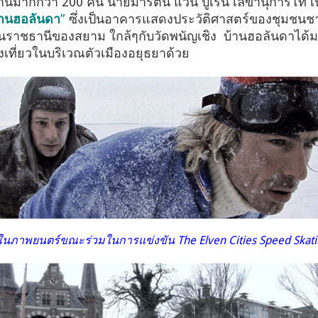
มงานมากกว่า 200 คน นายมาร์ติน แวน บูเรน เลขานุการโท เ
้านฮอลันดา
”
ซึ่งเป็นอาคารแสดงประวัติศาสตร์ของชุมชนชาว
ป็นราชธานีของสยาม ใกล้ๆกับวัดพนัญเชิง บ้านฮอลันดาได้มา
เที่ยวในบริเวณตัวเมืองอยุธยาด้วย
ในภาพยนตร์ขณะร่วมในการแข่งขัน The Elven Cities Speed Skati