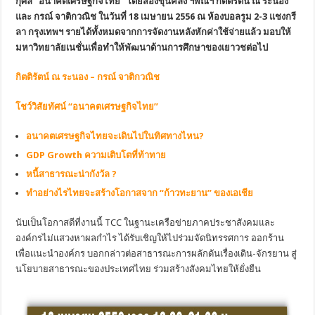
กุศล “อนาคตเศรษฐกิจไทย” โดยสองขุนคลัง ฯพณฯ กิตติรัตน์ ณ ระนอง
และ กรณ์ จาติกวณิช ในวันที่ 18 เมษายน 2556 ณ ห้องบอลรูม 2-3 แชงกรี
ลา กรุงเทพฯ รายได้ทั้งหมดจากการจัดงานหลังหักค่าใช้จ่ายแล้ว มอบให้
มหาวิทยาลัยเนชั่นเพื่อทำให้พัฒนาด้านการศึกษาของเยาวชต่อไป
กิตติรัตน์ ณ ระนอง – กรณ์ จาติกวณิช
โชว์วิสัยทัศน์ “อนาคตเศรษฐกิจไทย”
อนาคตเศรษฐกิจไทยจะเดินไปในทิศทางไหน?
GDP Growth ความเติบโตที่ท้าทาย
หนี้สาธารณะน่ากังวัล ?
ทำอย่างไรไทยจะสร้างโอกาสจาก “ก้าวทะยาน” ของเอเชีย
นับเป็นโอกาสดีที่งานนี้ TCC ในฐานะเครือข่ายภาคประชาสังคมและ
องค์กรไม่แสวงหาผลกำไร ได้รับเชิญให้ไปร่วมจัดนิทรรศการ ออกร้าน
เพื่อแนะนำองค์กร บอกกล่าวต่อสาธารณะการผลักดันเรื่องเดิน-จักรยาน สู่
นโยบายสาธารณะของประเทศไทย ร่วมสร้างสังคมไทยให้ยั่งยืน