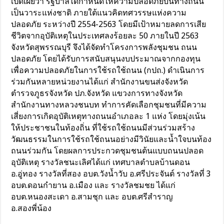
เปิดเผยว่า รัฐบาลได้กำหนดให้ความปลอดภัยบนทางถนน
เป็นวาระแห่งชาติ ภายใต้แนวคิดทศวรรษแห่งความ
ปลอดภัย ระหว่างปี 2554-2563 โดยมีเป้าหมายลดการเสีย
ชีวิตจากอุบัติเหตุในประเทศลงร้อยละ 50 ภายในปี 2563
จังหวัดสุพรรณบุรี จึงได้จัดทำโครงการพลังชุมชน ถนน
ปลอดภัย โดยได้รับการสนับสนุนงบประมาณจากกองทุน
เพื่อความปลอดภัยในการใช้รถใช้ถนน (กปถ.) ดำเนินการ
ร่วมกันหลายหน่วยงานได้แก่ สำนักงานขนส่งจังหวัด
ตำรวจภูธรจังหวัด ปภ.จังหวัด แขวงการทางจังหวัด
สำนักงานทางหลวงชนบท ทำการคัดเลือกชุมชนที่มีความ
เสี่ยงการเกิดอุบัติเหตุทางถนนอำเภอละ 1 แห่ง โดยมุ่งเน้น
ให้ประชาชนในท้องถิ่น ที่ใช้รถใช้ถนนมีส่วนร่วมสร้าง
วัฒนธรรมในการใช้รถใช้ถนนอย่างมีวินัยและน้ำใจบนท้อง
ถนนร่วมกัน โดยผลการประกวดชุมชนต้นแบบถนนปลอด
อุบัติเหตุ รางวัลชนะเลิศได้แก่ เทศบาลตำบลบ้านดอน
อ.อู่ทอง รางวัลที่สอง อบต.วังน้ำวับ อ.ศรีประจันต์ รางวัลที่ 3
อบต.ดอนกำยาน อ.เมือง และ รางวัลชมชย ได้แก่
อบต.หนองสะเดา อ.สามชุก และ อบต.ศรีสำราญ
อ.สองพี่น้อง