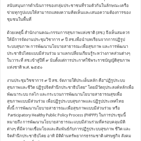
สนับสนุนการดำเนินการของกลุ่มประชาชนที่รวมตัวกันในลักษณะเครือ
ข่ายทุกรูปแบบให้สามารถแสดงความคิดเห็นและเสนอความต้องการของ
ชุมชนในพื้นที่
ด้วยเหตุนี้ สำนักงานคณะกรรมการสุขภาพแห่งชาติ (สช.) จึงเห็นสมควร
ให้มีการจัดงานประชุมวิชาการ ๙ ปี สช.เพื่อนำบทเรียนจากการปฏิรูป
ระบบสุขภาพ การพัฒนานโยบายสาธารณะเพื่อสุขภาพ และการพัฒนา
ประชาธิปไตยแบบมีส่วนร่วม มาแลกเปลี่ยนเรียนรู้ระหว่างภาคส่วนต่างๆ
ในวาระที่ สช.เข้าสู่ปีที่ ๙ นับตั้งแต่การประกาศใช้พระราชบัญญัติสุขภาพ
แห่งชาติ พ.ศ. ๒๕๕๐
งานประชุมวิชชาการ ๙ ปี สช. จัดภายใต้ประเด็นหลัก คือ“ปฏิรูประบบ
สุขภาพและชีวิต ปฏิรูปจิตสำนึกประชาธิปไตย” โดยมีวัตถุประสงค์หลักเพื่อ
พัฒนาระบบ กลไก และกระบวนการพัฒนานโยบายสาธารณสุขเพื่อ
สุขภาพแบบมีส่วนร่วม เพื่อปฏิรูประบบสุขภาพและปฏิรูปประเทศไทย
ทั้งนี้ การพัฒนานโยบายสาธารณะเพื่อสุขภาพแบบมีส่วนร่วม หรือ
Participatory Healthy Public Policy Process (PHPPP) ในการประชุมนี้
หมายถึง การพัฒนานโยบายสาธารณะแบบมีส่วนร่วมที่ครอบคลุมมิติ
ต่างๆ ที่มีความเชื่อมโยงและสัมพันธ์กับการปฏิรูประบบสุขภาพ ชีวิต และ
จิตสำนึกประชาธิปไตย อาทิ มิติด้านทรัพยากรธรรมชาติ เศรษฐกิจ สังคม