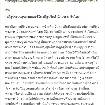
ขอเชิญชวนส่งผลงานวิชาการเข้าร่วมนำเสนอในงานประชุมวิชาการ 9 ปี
สช.
“ปฏิรูประบบสุขภาพและชีวิต ปฏิรูปจิตสำนึกประชาธิปไตย”
แนวคิดการปฏิรูประบบสุขภาพข้างต้นเป็นแนวคิดที่สอดคล้องกับการปฏิรูป
ทางการเมืองของประเทศไทย ที่ต้องการเปลี่ยนผ่านจากประชาธิปไตยแบบ
ตัวแทน (representative democracy) มาสู่ประชาธิปไตยแบบมีส่วนร่วม
(participatory democracy) ที่มองว่าทุกภาคส่วนของสังคมควรเข้ามามี
ส่วนร่วมทางการเมือง ดังบทบัญญัติที่ปรากฏอยู่ในรัฐธรรมนูญแห่งราช
อาณาจักรไทย พุทธศักราช ๒๕๕๐ มาตรา ๘๗ ที่บัญญัติให้รัฐต้องดำเนิน
การตามแนวนโยบายด้านการมีส่วนร่วมของประชาชน โดย (๑) ส่งเสริมให้
ประชาชนมีส่วนร่วมในการกำหนดนโยบายและวางแผนพัฒนาเศรษฐกิจ
และสังคมทั้งในระดับชาติและระดับท้องถิ่น (๒) ส่งเสริมและสนับสนุนการมี
ส่วนร่วมของประชาชนในการตัดสินใจทางการเมือง การวางแผนพัฒนา
ทางเศรษฐกิจและสังคม รวมทั้งการจัดทำบริการสาธารณะ (๓) ส่งเสริม
และสนับสนุนการมีส่วนร่วมของประชาชนในการตรวจสอบการใช้อำนาจ
รัฐทุกระดับ ในรูปแบบองค์กรทางวิชาชีพหรือตามสาขาอาชีพที่หลาก
หลาย หรือรูปแบบอื่น และ (๔) ส่งเสริมให้ประชาชนมีความเข้มแข็งใน
ทางการเมือง และจัดให้มีกฎหมายจัดตั้งกองทุนพัฒนาการเมืองภาค
พลเมืองเพื่อช่วยเหลือการดำเนินกิจกรรมสาธารณะของชุมชน รวมทั้ง