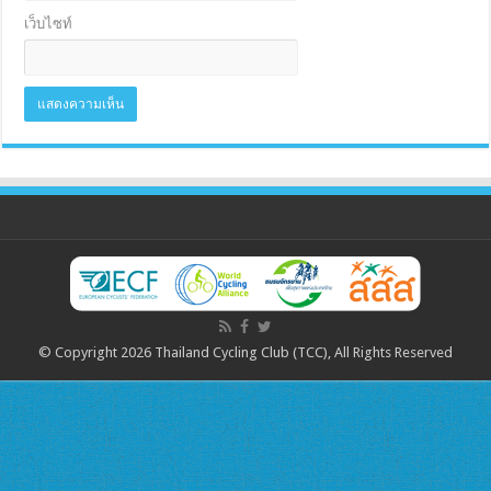
เว็บไซท์
© Copyright 2026 Thailand Cycling Club (TCC), All Rights Reserved