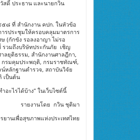
วัสดิ์ ประธาน และนายกวิน
๕๘ ที่ สำนักงาน คปก. ในหัวข้อ
การประชุมให้ครอบคลุมมาตรการ
ทษ (กักขัง รอลงอาญา ไม่รอ
่ รวมถึงบริษัทประกันภัย เชิญ
ศาลยุติธรรม, สำนักงานศาลฎีกา,
, กรมคุมประพฤติ, กรมราชทัณฑ์,
จน์หลักฐานตำรวจ, สถาบันวิจัย
เป็นต้น
อะไรได้บ้าง” ในเว็บไซต์นี้
รายงานโดย กวิน ชุติมา
ยานเพื่อสุขภาพแห่งประเทศไทย