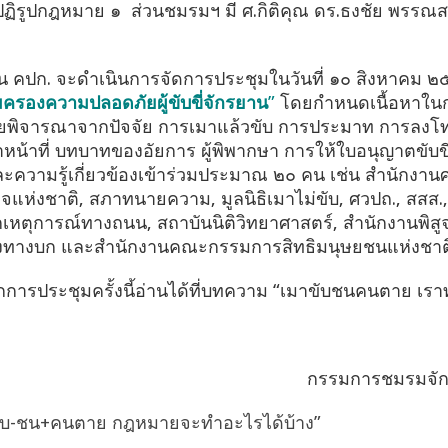
ฏิรูปกฎหมาย ๑ ส่วนชมรมฯ มี ศ.กิติคุณ ดร.ธงชัย พรรณส
าน คปก. จะดำเนินการจัดการประชุมในวันที่ ๑๐ สิงหาคม ๒๕
รองความปลอดภัยผู้ขับขี่จักรยาน
”
โดยกำหนดเนื้อหาใน
 โดยพิจารณาจากปัจจัย การเมาแล้วขับ การประมาท การลงโ
าหน้าที่ บทบาทของอัยการ ผู้พิพากษา การให้ใบอนุญาตขับขี
ความรู้เกี่ยวข้องเข้าร่วมประมาณ ๒๐ คน เช่น สำนักงาน
แห่งชาติ, สภาทนายความ, มูลนิธิเมาไม่ขับ, ศวปถ., สสส.
ากเหตุการณ์ทางถนน, สถาบันนิติวิทยาศาสตร์, สำนักงานพิสู
่งทางบก และสำนักงานคณะกรรมการสิทธิมนุษยชนแห่งชาติ 
ารประชุมครั้งนี้อ่านได้ที่บทความ “เมาขับชนคนตาย เราทำ
กรรมการชมรมจักร
ับ-ชน+คนตาย กฎหมายจะทำอะไรได้บ้าง”