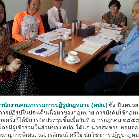
ำนักงานคณะกรรมการปฏิรูปกฎหมาย (คปก.)
ซึ่งเป็นหน่ว
การปฏิรูปในประเด็นเนื้อหาของกฎหมาย การบังคับใช้ก
ครั้งก็ได้มีการจัดประชุมขึ้นเมื่อวันที่ ๗ กรกฎาคม ๒๕๕
โดยมีผู้เข้าร่วมในส่วนของ คปก. ได้แก่ นายสมชาย หอมล
ำนาญการพิเศษ, นส.วรลักษณ์ ศรีใย นักวิชาการปฏิรูปก