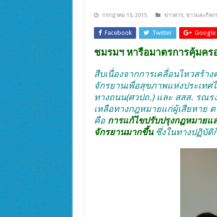
กรกฎาคม 15, 2015
ข่าวสาร
,
ข่าวและกิจก
Facebook
Twitter
Google 
ชมรมฯ หารือมาตรการคุ้มครอง
สืบเนื่องจากการเคลื่อนไหวสร้าง
จักรยานเพื่อสุขภาพแห่งประเทศไท
ทางถนน(ศวปถ.) และ สสส. รณรง
เหลือทางกฎหมายแก่ผู้เสียหาย ตา
คือ
การแก้ไขปรับปรุงกฎหมายและ
จักรยานมากขึ้น
ซึ่งในทางปฏิบัติ