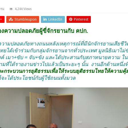
รรม
4,244 Views
+
Stumbleupon
LinkedIn
Pinterest
ความปลอดภัยผู้ขี่จักรยานกับ คปก.
ความปลอดภัยทางถนนหลังเหตุการณ์ที่มีนักจักรยานเสียชีวิต
ยได้เข้าร่วมกับกลุ่มจักรยานจากทั่วประเทศ มูลนิธิเมาไม
ค์ เมา
+
ขับ
=
จับ
+
ขัง และได้ประสานกับสภาทนายความ ในพ
มที่ได้รายงานข่าวไปแล้วเป็นระยะๆ นั้น งานอีกด้านหนึ่
กระบวนการยุติธรรมเพื่อให้ระบบยุติธรรมไทยให้ความคุ้
ก็จะได้ประโยชน์กับผู้ใช้ถนนทั้งมวล