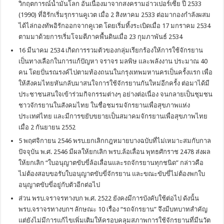
วิกฤตการณ์น้ำมันโลก อันเนื่องมาจากสงครามอ่าวเปอร์เซีย ปี 2533
(1990) ที่อิรักเริ่มรุกรานคูเวต เมื่อ 2 สิงหาคม 2533 ต่อมากองกำลังผสม
ได้ไล่กองทัพอิรักออกจากคูเวต โดยเริ่มทิ้งระเบิดเมื่อ 17 มกราคม 2534
ตามมาด้วยการเริ่มโจมตีภาคพื้นดินเมื่อ 23 กุมภาพันธ์ 2534
16 มีนาคม 2534 เกิดการรวมตัวของกลุ่มเรียกร้องให้การใช้จักรยาน
เป็นทางเลือกในการแก้ปัญหา จราจร มลพิษ และพลังงาน ประมาณ 40
คน โดยปั่นรณรงค์ไปตามท้องถนนในกรุงเทพมหานครเป็นครั้งแรก เพื่อ
ให้สังคมไทยหันกลับมาสนใจการใช้จักรยานกันใหม่อีกครั้ง ต่อมาได้มี
ประชาชนสนใจเข้าร่วมกิจกรรมต่างๆ อย่างต่อเนื่อง จนกลายเป็นชุมชน
ชาวจักรยานในสังคมไทย ในชื่อชมรมจักรยานเพื่อสุขภาพแห่ง
ประเทศไทย และมีการขยับขยายเป็นสมาคมจักรยานเพื่อสุขภาพไทย
เมื่อ 2 กันยายน 2552
5 พฤศจิกายน 2546 พรบ.ยกเลิกกฎหมายบางฉบับที่ไม่เหมาะสมกับกาล
ปัจจุบัน พ.ศ. 2546 มีผลให้ยกเลิก พรบ.ล้อเลื่อน พุทธศักราช 2478 ส่งผล
ให้ยกเลิก “ใบอนุญาตขับขี่ล้อเลื่อนและรถจักรยานทุกชนิด” กล่าวคือ
ไม่ต้องสอบขอรับใบอนุญาตขับขี่จักรยาน และขณะขับขี่ไม่ต้องพกใบ
อนุญาตขับขี่อยู่กับตัวอีกต่อไป
ส่วน พรบ.จราจรทางบก พ.ศ. 2522 ยังคงมีการบังคับใช้ต่อไป ดังนั้น
พรบ.จราจรทางบกฯ ลักษณะ 10 เรื่อง “รถจักรยาน” จึงมีบทบาทสำคัญ
แต่ยังไม่มีการแก้ไขเพิ่มเติมให้ครอบคลุมสภาพการใช้จักรยานที่มีนวัต