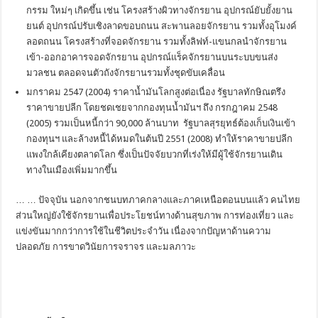
กรรม ใหม่ๆ เกิดขึ้น เช่น โครงสร้างผิวทางจักรยาน อุปกรณ์ยับยั้งยาน
ยนต์ อุปกรณ์ปรับเชิงลาดขอบถนน สะพานลอยจักรยาน รวมทั้งอุโมงค์
ลอดถนน โครงสร้างที่จอดจักรยาน รวมทั้งลิฟท์-แขนกลนำจักรยาน
เข้า-ออกอาคารจอดจักรยาน อุปกรณ์แร็คจักรยานบนระบบขนส่ง
มวลชน ตลอดจนตัวถังจักรยานรวมทั้งชุดขับเคลื่อน
มกราคม 2547 (2004) ราคาน้ำมันโลกสูงต่อเนื่อง รัฐบาลทักษิณตรึง
ราคาขายปลีก โดยชดเชยจากกองทุนน้ำมันฯ ถึง กรกฎาคม 2548
(2005) รวมเป็นหนี้กว่า 90,000 ล้านบาท รัฐบาลสุรยุทธ์ต้องเก็บเงินเข้า
กองทุนฯ และล้างหนี้ได้หมดในต้นปี 2551 (2008) ทำให้ราคาขายปลีก
แพงใกล้เคียงตลาดโลก ซึ่งเป็นปัจจัยบวกที่เร่งให้มีผู้ใช้จักรยานเดิน
ทางในเมืองเพิ่มมากขึ้น
… … ปัจจุบัน นอกจากชนบทภาคกลางและภาคเหนือตอนบนแล้ว คนไทย
ส่วนใหญ่ยังใช้จักรยานเพื่อประโยชน์ทางด้านสุขภาพ การท่องเที่ยว และ
แข่งขันมากกว่าการใช้ในชีวิตประจำวัน เนื่องจากปัญหาด้านความ
ปลอดภัย การขาดวินัยการจราจร และมลภาวะ