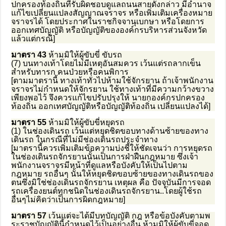
ปกครองท้องถิ่นที่รับผิดชอบดูแลถนนสายดังกล่าว มีอำนาจ
แก้ไขเปลี่ยนแปลงสัญญาณจราจร หรือเพิ่มเติมเครื่องหมาย
จราจรได้ โดยประกาศในราชกิจจานุเบกษา หรือโดยการ
ออกเทศบัญญัติ หรือบัญญัติขององค์กรบริหารส่วนจังหวัด
แล้วแต่กรณี]
มาตรา 43
ห้ามมิให้ผู้ขับขี่ ขับรถ
(7) บนทางเท้าโดยไม่มีเหตุอันสมควร เว้นแต่รถลากเข็น
สำหรับทารก คนป่วยหรือคนพิการ
[ตามมาตรานี้ ทางเท้าทั่วไปห้ามใช้จักรยาน ถ้าเจ้าพนักงาน
จราจรไม่กำหนดให้จักรยาน ใช้ทางเท้าที่มีความกว้างขวาง
เพียงพอไว้ จึงควรแก้ไขปรับปรุงให้ นายกองค์กรปกครอง
ท้องถิ่น ออกเทศบัญญัติหรือบัญญัติท้องถิ่น เปลี่ยนแปลงได้]
มาตรา 55
ห้ามมิให้ผู้ขับขี่หยุดรถ
(1) ในช่องเดินรถ เว้นแต่หยุดชิดขอบทางด้านซ้ายของทาง
เดินรถ ในกรณีที่ไม่มีช่องเดินรถประจำทาง
[มาตรานี้ควรเพิ่มเติมข้อความบ่งชี้ให้ชัดเจนว่า การหยุดรถ
ในช่องเดินรถจักรยานนั้นเป็นการฝ่าฝืนกฎหมาย ซึ่งเจ้า
พนักงานจราจรมีหน้าที่ดูแลหรือบังคับให้เป็นไปตาม
กฎหมาย รถอื่นๆ นั้นให้หยุดชิดขอบซ้ายของทางเดินรถของ
ตนซึ่งมิใช่ช่องเดินรถจักรยาน เหตุผล คือ ปัจจุบันมีการจอด
รถเครื่องยนต์ทุกชนิดในช่องเดินรถจักรยาน..โดยผู้ใช้รถ
อื่นๆไม่คิดว่าเป็นการผิดกฎหมาย]
มาตรา 57
เว้นแต่จะได้มีบทบัญญัติ กฎ หรือข้อบังคับตามพ
ระราชบัญญัตินี้กำหนดไว้เป็นอย่างอื่น ห้ามมิให้ผู้ขับขี่จอด