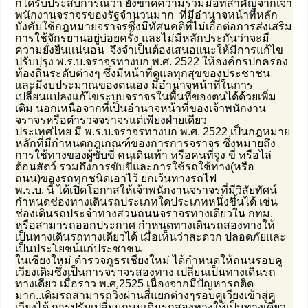
ก็ได้รับประสบการณ์ว่า ยังขาดความร่วมมือที่สำคัญจากเจ้า
พนักงานจราจรของรัฐจำนวนมาก ที่มีอำนาจหน้าที่หลัก
บังคับใช้กฎหมายจราจรซึ่งมีทัศนคติที่ไม่เอื้อต่อการส่งเสริม
การใช้จักรยานอยู่บ่อยครั้ง และไม่มีหลักประกันว่าจะมี
ความยั่งยืนแน่นอน จึงจำเป็นต้องเสนอแนะให้มีการแก้ไข
ปรับปรุง พ.ร.บ.จราจรทางบก พ.ศ. 2522 ให้องค์กรปกครอง
ท้องถิ่นระดับต่างๆ ซึ่งมีหน้าที่ดูแลทุกสุขของประชาชน
และมีงบประมาณของตนเอง มีอำนาจหน้าที่ในการ
เปลี่ยนแปลงแก้ไขระบบจราจรในพื้นที่ของตนได้ด้วยเพิ่ม
เติม นอกเหนือจากที่เป็นอำนาจหน้าที่ของเจ้าพนักงาน
จราจรหรือตำรวจจราจรแต่เพียงฝ่ายเดียว
ประเทศไทย มี พ.ร.บ.จราจรทางบก พ.ศ. 2522 เป็นกฎหมาย
หลักที่มีกำหนดกฎเกณฑ์ของการการจราจร ซึ่งหมายถึง
การใช้ทางของผู้ขับขี่ คนเดินเท้า หรือคนที่จูง ขี่ หรือไล่
ต้อนสัตว์ รวมถึงการขับขี่และการใช้รถใช้ทาง(หรือ
ถนน)ของรถทุกชนิดเอาไว้ ยกเว้นทางรถไฟ
พ.ร.บ. นี้ ได้เปิดโอกาสให้เจ้าพนักงานจราจรที่มีวิสัยทัศน์
กำหนดช่องทางเดินรถประเภทใดประเภทหนึ่งขึ้นได้ เช่น
ช่องเดินรถประจำทางสวนถนนจราจรทางเดียวใน กทม.
หรือสามารถออกประกาศ กำหนดทางเดินรถสองทางให้
เป็นทางเดินรถทางเดียวได้ เมื่อเห็นว่าสะดวก ปลอดภัยและ
เป็นประโยชน์แก่ประชาชน
ในเชียงใหม่ ตำรวจภูธรเชียงใหม่ ได้กำหนดให้ถนนรอบคู
เวียงเดิมซึ่งเป็นการจราจรสองทาง เปลี่ยนเป็นทางเดินรถ
ทางเดียว เมื่อราว พ.ศ.2525 เนื่องจากมีปัญหารถติด
มาก..เดิมรถสามารถวิ่งผ่านสี่แยกต่างๆรอบคูเวียงเข้าสู่คู
เวียงได้ การปรับเปลี่ยนถนนเดินรถสองทางให้เป็นทางเดียว