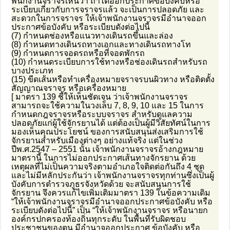
พนักงานจราจรเห็นว่า ถ้าได้ออกประกาศข้อบังคับหรือ
ระเบียบเกี่ยวกับการจราจรแล้ว จะเป็นการปลอดภัย และ
สะดวกในการจราจร ให้เจ้าพนักงานจราจรมีอำนาจออก
ประกาศข้อบังคับ หรือระเบียบดังต่อไปนี้
(7) กำหนดช่องหรือแนวทางเดินรถขึ้นและล่อง
(8) กำหนดทางเดินรถทางเอกและทางเดินรถทางโท
(9) กำหนดการจอดรถหรือที่จอดพักรถ
(10) กำหนดระเบียบการใช้ทางหรือช่องเดินรถสำหรับรถ
บางประเภท
(15) ขีดเส้นหรือทำเครื่องหมายจราจรบนผิวทาง หรือติดตั้ง
สัญญาณจราจร หรือเครื่องหมาย
[ มาตรา 139 ชี้ให้เห็นชัดเจน ว่าเจ้าพนักงานจราจร
สามารถจะใช้ความในวงเล็บ 7, 8, 9, 10 และ 15 ในการ
กำหนดกฎจราจรหรือระบบจราจร สำหรับดูแลความ
ปลอดภัยแก่ผู้ใช้จักรยานได้ แต่ต้องเป็นผู้มีวิสัยทัศน์ในการ
มองเห็นคุณประโยชน์ ของการสนับสนุนส่งเสริมการใช้
จักรยานสำหรับเมืองต่างๆ อย่างแท้จริง แต่ในช่วง
ปีพ.ศ.2547 – 2551 นั้น เจ้าพนักงานจราจรอ้างกฎหมาย
มาตรานี้ ในการไม่ออกประกาศเส้นทางจักรยาน ด้วย
เหตุผลที่ไม่เป็นความจริงตามอำเภอใจติดต่อกันถึง 4 ชุด
และไม่มีหลักประกันว่า เจ้าพนักงานจราจรทุกท่านซึ่งเป็นผู้
บังคับการตำรวจภูธรจังหวัดด้วย จะสนับสนุนการใช้
จักรยาน จึงควรแก้ไขเพิ่มเติมมาตรา 139 ในข้อความเดิม
“ให้เจ้าพนักงานจราจรมีอำนาจออกประกาศข้อบังคับ หรือ
ระเบียบดังต่อไปนี้” เป็น “ให้เจ้าพนักงานจราจร หรือนายก
องค์กรปกครองท้องถิ่นทุกระดับ ในพื้นที่รับผิดชอบ
ประชาชนของตน มีอำนาจออกประกาศ ข้อบังคับ หรือ