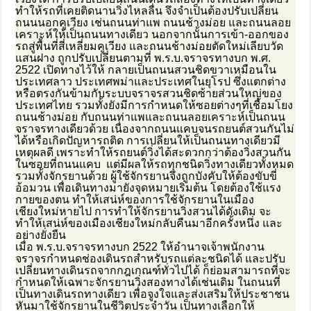
ทำให้รถที่เคยติดนานวิ่งไหลลื่น จึงจำเป็นต้องปรับเปลี่ยน
ถนนนอกคูเวียง เช่นถนนท่าแพ ถนนช้างม่อย และถนนลอย
เคราะห์ให้เป็นถนนทางเดียว นอกจากนั้นการเข้า-ออกของ
รถสู่พื้นที่สี่เหลี่ยมคูเวียง และถนนช้างม่อยตัดใหม่เลียบวัด
แสนฝาง ถูกปรับเปลี่ยนตามที่ พ.ร.บ.จราจรทางบก พ.ศ.
2522 เปิดทางไว้ให้ กลายเป็นถนนสวนชิดขวาเหมือนใน
ประเทศลาว ประเทศพม่าและประเทศในยุโรป ซึ่งแตกต่าง
หรือตรงกันข้ามกับระบบจราจรสวนชิดซ้ายส่วนใหญ่ของ
ประเทศไทย รวมทั้งยังมีการกำหนดให้ซอยต่างๆที่เชื่อมโยง
ถนนช้างม่อย กับถนนท่าแพและถนนลอยเคราะห์เป็นถนน
จราจรทางเดียวด้วย เนื่องจากถนนแคบจนรถยนต์สวนกันไม่
ได้หรือเกิดปัญหารถติด การเปลี่ยนให้เป็นถนนทางเดียวมี
เหตุผลดี เพราะทำให้รถยนต์วิ่งได้สะดวกกว่าต้องวิ่งสวนกัน
ในซอยที่ถนนแคบ แต่มีผลให้รถทุกชนิดวิ่งทางเดียวทั้งหมด
รวมทั้งจักรยานด้วย ผู้ใช้จักรยานจึงถูกบังคับให้ต้องขับขี่
อ้อมวน เพื่อเดินทางมายังจุดหมายเริ่มต้น โดยต้องใช้แรง
กายของตน ทำให้เสน่ห์ของการใช้จักรยานในเมือง
เชียงใหม่หายไป การทำให้จักรยานวิ่งสวนได้ดังเดิม จะ
ทำให้เสน่ห์ของเมืองเชียงใหม่กลับคืนมาอีกครั้งหนึ่ง และ
อย่างยั่งยืน
เมื่อ พ.ร.บ.จราจรทางบก 2522 ให้อำนาจเจ้าพนักงาน
จราจรกำหนดช่องเดินรถสำหรับรถแต่ละชนิดได้ และปรับ
เปลี่ยนทางเดินรถจากกฎเกณฑ์ทั่วไปได้ ก็ย่อมสามารถที่จะ
กำหนดให้เฉพาะจักรยานวิ่งสองทางได้เช่นเดิม ในถนนที่
เป็นทางเดินรถทางเดียว เพื่อจูงใจและส่งเสริมให้ประชาชน
หันมาใช้จักรยานในชีวิตประจำวัน เป็นทางเลือกให้