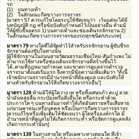
รถ
(1) บนทางเท้า
(2) ในลักษณะกีดขวางการจราจร
[มาตรา 57 ควรแก้ไขโดยระบุให้ชัดเจนว่า เว้นแต่จะได้มี
บทบัญญัติ กฎ หรือข้อบังคับกำหนดไว้เป็นอย่างอื่น ห้ามมิ
ให้ผู้ขับขี่จอดรถ 1) บนทางเท้าและช่องเดินรถจักรยาน 2)
ในลักษณะกีดขวางการจราจรของรถทุกชนิด/ประเภท]
มาตรา 79
ทางใดที่ได้จัดทำไว้สำหรับรถจักรยาน ผู้ขับขี่รถ
จักรยานต้องขับในทางนั้น
[ผู้ใช้จักรยานในถนนสายวัฒนธรรมเชียงใหม่-สันกำแพง ไม่
สามารถใช้ทางหรือช่องเดินรถจักรยานที่สร้างขึ้นไว้
ได้..ตามที่กฎหมายกำหนด และขาดการดูแลจากตำรวจ
จราจรมาตั้งแต่เริ่มแรก จึงควรมีข้อความเพิ่มเติมว่า ”ทั้งนี้
เจ้าพนักงานจราจรมีอำนาจหน้าที่ต้องดูแล และบังคับให้
ทางสำหรับจักรยานไร้สิ่งกีดขวางจากรถอื่น”]
มาตรา 128
ห้ามมิให้ผู้ใดวาง เท หรือทิ้งเศษแก้ว ตะปู ลวด
น้ำมันหล่อลื่น กระป๋องหรือสิ่งอื่นใด หรือกระทำด้วย
ประการใด ๆ บนทางอันอาจทำให้เกิดอันตรายหรือเสียหาย
แก่ยานพาหนะหรือบุคคล หรือเป็นการกีดขวางการจราจร
[ควรแก้ไขหรือเพิ่มเติมให้ชัดเจนว่า ผู้ใดหรือองค์กรใด มี
อำนาจหน้าที่ดูแลไม่ให้เกิดการกระทำ หรือจัดการดูแลหลัง
เกิดการกระทำนั้นๆ]
มาตรา 139
ในทางสายใด หรือเฉพาะทางตอนใด ที่เจ้า