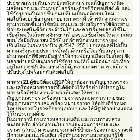
ประชาชนร่วมกันประหยัดพลังงาน ร่วมแก้ปัญหารถติด-
มลพิษมาก และร่วมหยุดโลกร้อน-ด้วยชีวิตพอเพียงได้ และ
ใช้จักรยานกันมากขึ้น จนเปลี่ยนเป็นพฤติกรรมใหม่
ต่อไปนี้จะยกข้อกฎหมายบางมาตราที่ เจ้าพนักงานจราจร
สามารถยกขึ้นมาใช้สนับ สนุนและส่งเสริมการใช้จักรยาน
ทั่วประเทศในชีวิตประจำวันได้ และควรเริ่มทดลองใช้ใน
เชียงใหม่ในเส้นทางจักรยานที่ อจร.จ.เชียงใหม่ให้ความเห็น
ชอบไว้เมื่อกันยายน 2547 แต่เจ้าพนักงานจราจรของ
เชียงใหม่ในระหว่างปี พ.ศ.2547 -2551 ยกเหตุผลที่ไม่เป็น
ความจริงหลายประการขึ้นคัดค้านหรือไม่สนับสนุน ตาม
อำนาจหน้าที่ซึ่งตนมีอยู่ ทำให้การพัฒนาเมืองเชียงใหม่ ซึ่ง
หลายฝ่ายสนับสนุนการใช้จักรยานให้เป็นเมืองน่า-น่าเที่ยว
อยู่ในภาวะชงักงัน อย่างไรก็ดี หลายมาตราควรจะมีการ
ปรับปรุงไปพร้อมๆกันดังต่อไปนี้
มาตรา 21
ผู้ขับขี่ต้องปฏิบัติให้ถูกต้องตามสัญญาณจราจร
และเครื่องหมายจราจรที่ได้ติดตั้งไว้หรือทำให้ปรากฏใน
ทาง หรือที่พนักงานเจ้าหน้าที่แสดงให้ทราบ
สัญญาณจราจร เครื่องหมายจราจรและความหมายของ
สัญญาณจราจรและเครื่อง หมายจราจร ให้อธิบดีกำหนด
โดยประกาศในราชกิจจานุเบกษา และให้มีรูปตัวอย่างแสดง
ไว้ในประกาศด้วย
[ในมาตรานี้ กรมทางหลวงแผ่นดิน และกรมทางหลวง
ชนบท หรือ สำนักงานนโยบายและแผนการขนส่งและ
จราจร (สนข.) ควรออกประกาศใช้ป้ายเครื่องหมายจราจรที่
มีการเสนอแนะเพิ่มเติม เพื่ออำนวยความสะดวกแก่ผู้ใช้