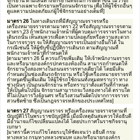
จักรยาน ตามเส้นทางจักรยานที่จะมีการจัดทำขึ้น ไม่ว่าจะ
เป็นทางเฉพาะจักรยานหรือถนนจักรยาน เพื่อให้ผู้ใช้รถอื่นๆ
ดูแลความปลอดภัยแก่ผู้ใช้จักรยานอย่างเต็มที่]
มาตรา 26
ในทางเดินรถที่มีสัญญาณจราจรหรือ
เครื่องหมายจราจรตามมาตรา 22 หรือสัญญาณจราจรตาม
มาตรา 23 ถ้าพนักงานเจ้าหน้าที่ผู้ควบคุมการจราจรในทาง
เดินรถนั้น เห็นสมควรเพื่อความปลอดภัยหรือความสะดวก
ในการจราจร จะให้สัญญาณจราจรเป็นอย่างอื่นก็ได้ ใน
กรณีเช่นนี้ ให้ผู้ขับขี่ปฏิบัติการเดินรถ ตามสัญญาณที่
พนักงานเจ้าหน้าที่กำหนดให้
[ตามมาตรา 26 นี้ ควรแก้ไขเพิ่มเติม ให้เจ้าพนักงานจราจร
และหรือนายกองค์กรปกครองท้องถิ่น สามารถกำหนดให้
จักรยานวิ่งสองทางในถนนจราจรทางเดียวได้ โดยมีเส้น
กำหนดเป็นช่องเดินรถจักรยาน หรือใช้เครื่องหมายจราจรที่
กำหนดขึ้นเพิ่มเติม ให้ผู้ใช้รถใช้ถนนทั้งหมดทราบว่า ทาง
ช่วงนั้นๆ เป็นถนนจักรยาน หรือทราบว่าตั้งแต่วันที่กำหนด
ให้เป็นต้นไปนั้น จักรยานสามารถจะวิ่งสองทางได้ ตราบใด
ที่ไม่เป็นการวิ่งย้อนศร หรือวิ่งสวนกันผิดไปจากการจราจร
สวนชิดซ้าย ซึ่งเป็นกฎจราจรหลักของประเทศไทย]
มาตรา 27
สัญญาณจราจร หรือเครื่องหมายจราจรตามที่
บัญญัติไว้ในพระราชบัญญัตินี้ เมื่อมีเหตุอันสมควรให้อธิบดี
มีอำนาจแก้ไขเปลี่ยนแปลงได้ โดยประกาศในราชกิจจานุ
เบกษา
[มาตรานี้ควรแก้ไขโดยระบุให้ชัดเจนว่า อธิบดี กรม
ทางหลวง กรมทางหลวงชนบท และ/หรือนายกองค์กร