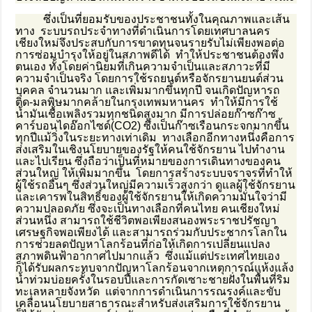
ซึ่งเป็นที่ยอมรับของประชาชนทั้งในคุณภาพและเส้น
ทาง ระบบรถประจำทางที่ดำเนินการโดยเทศบาลนคร
เชียงใหม่จึงประสบกับการขาดทุนจนรายรับไม่เพียงพอต่อ
การซ่อมบำรุงให้อยู่ในสภาพดีได้ ทำให้ประชาชนต้องพึ่ง
ตนเอง ทั้งโดยค่านิยมที่เกินความจำเป็นและสภาวะที่มี
ความจำเป็นจริง โดยการใช้รถยนต์หรือจักรยานยนต์ส่วน
บุคคล จำนวนมาก และเพิ่มมากขึ้นทุกปี จนเกิดปัญหารถ
ติด-มลพิษมากคล้ายในกรุงเทพมหานคร ทำให้มีการใช้
น้ำมันเชื้อเพลิงรวมทุกชนิดสูงมาก มีการปล่อยก๊าซก๊าซ
คาร์บอนไดอ๊อกไซด์(CO2) ซึ่งเป็นก๊าซเรือนกระจกมากขึ้น
ทุกปีแม้วิ่งในระยะทางเท่าเดิม ทางเลือกอีกทางหนึ่งคือการ
ส่งเสริมในเชิงนโยบายของรัฐให้คนใช้จักรยาน ไปทำงาน
และไปเรียน ซึ่งถือว่าเป็นที่หมายของการเดินทางของคน
ส่วนใหญ่ ให้เพิ่มมากขึ้น โดยการสร้างระบบจราจรที่ทำให้
ผู้ใช้รถอื่นๆ ซึ่งส่วนใหญ่มีความเร็วสูงกว่า ดูแลผู้ใช้จักรยาน
และเคารพในสิทธิ์ของผู้ใช้จักรยานให้เกิดความมั่นใจว่ามี
ความปลอดภัย ซึ่งจะเป็นทางเลือกที่คนไทย คนเชียงใหม่
ส่วนหนึ่ง สามารถใช้ชีวิตพอเพียงสนองพระราชปรัชญา
เศรษฐกิจพอเพียงได้ และสามารถร่วมกับประชากรโลกใน
การช่วยลดปัญหาโลกร้อนที่ก่อให้เกิดการเปลี่ยนแปลง
สภาพดินฟ้าอากาศไปมากแล้ว ซึ่งแม้แต่ประเทศไทยเอง
ก็ได้รับผลกระทบจากปัญหาโลกร้อนจากเหตุการณ์แห้งแล้ง
น้ำท่วมบ่อยครั้งในรอบปีและการกัดเซาะชายฝั่งในพื้นที่ริม
ทะเลหลายจังหวัด แต่จากการดำเนินการรณรงค์และขับ
เคลื่อนนโยบายสาธารณะสำหรับส่งเสริมการใช้จักรยาน