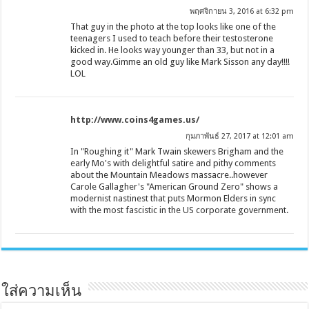
พฤศจิกายน 3, 2016 at 6:32 pm
That guy in the photo at the top looks like one of the
teenagers I used to teach before their testosterone
kicked in. He looks way younger than 33, but not in a
good way.Gimme an old guy like Mark Sisson any day!!!!
LOL
http://www.coins4games.us/
กุมภาพันธ์ 27, 2017 at 12:01 am
In "Roughing it" Mark Twain skewers Brigham and the
early Mo's with delightful satire and pithy comments
about the Mountain Meadows massacre..however
Carole Gallagher's "American Ground Zero" shows a
modernist nastinest that puts Mormon Elders in sync
with the most fascistic in the US corporate government.
ใส่ความเห็น