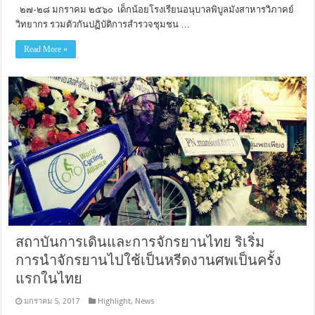
๒๗-๒๘ มกราคม ๒๕๖๐ เด็กน้อยโรงเรียนอนุบาลพิบูลมังสาหารวิภาคย์
วิทยากร รวมตัวกันปฏิบัติการสำรวจชุมชน …
Read More »
สถาบันการเดินและการจักรยานไทย ริเริ่ม
การนำจักรยานไปใช้เป็นหรีดงานศพเป็นครั้ง
แรกในไทย
มกราคม 5, 2017
Highlight
,
News