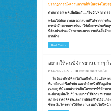
ปรากฏการณ์-สถานการณ์ที่เป็นจริงในปัจจุ
ด้านการรณรงค์เพื่อป้องกันแก้ไขปัญหาการจร
พร้อมไปกับความสะดวกสบายที่ได้จากการพัฒน
การนำจักรยานแข่งขันมาใช้เพื่อการส่งเสริมสุ
นี้ต้องนำเข้าละมีราคาแพงมาก รวมถึงเสื้อผ้า
ยากด้วย
Read More »
อยากให้คนขี่จักรยานมากๆ ก็อ
ธันวาคม 28, 2012
บทความ
,
บทความทั่วไป
ในวันอาทิตย์ที่สดใสวันหนึ่งในเดือนสิงหาคม
ที่มาเยือนปารีสทำกัน และทำสิ่งหนึ่งที่ดึงดูดใ
(Velib) ที่มีคนกล่าวว่าเป็นโครงการใช้จักรย
จะมีอายุเพียงไม่กี่ปี ระบบการใช้จักรยานร่ว
สภาพจราจรติดขัดและการปล่อยก๊าซเรือนกระจ
ซึ่งจะเริ่มโครงการใช้จักรยานร่วมกันในปีหน้า