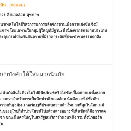
บัน
(ตอนจบ)
าจร-สิ่งแวดล้อม-สุขภาพ
าเทคโนโลยีวิศวกรรมการผลิตจักรยานเพื่อการแข่งขัน จึงมี
ขภาพ โดยเฉพาะในกลุ่มผู้ใหญ่ที่มีฐานะดี เนื่องจากจักรยานประเภท
และอุปกรณ์ป้องกันอันตรายที่มีราคาระดับที่ประชาชนธรรมดาถึง
ย่าบังคับให้ใส่หมวกนิรภัย
 ฉันตัดสินใจที่จะไม่ไปพิพิธภัณฑ์หรือไปช้อปปิ้งอย่างคนทั้งหลาย
จมากกว่าสำหรับการเป็นนักข่าวสิ่งแวดล้อม นั่นคือการไปขี่เวลิบ
านร่วมกัน(bike sharing)ที่ประสบความสำเร็จมากที่สุดในโลก แม้
มกันของยุโรปก็ทำประโยชน์ไปแล้วหลายอย่าง ที่เห็นชัดๆก็คือการลด
ก ขณะนี้นครใหญ่ในสหรัฐอเมริกาจำนวนหนึ่ง รวมทั้งนิวยอร์ค
(๒