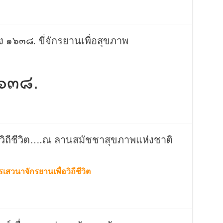
ยง ๑๖๓๘. ขี่จักรยานเพื่อสุขภาพ
๑๖๓๘.
วิถีชีวิต….ณ ลานสมัชชาสุขภาพแห่งชาติ
เสวนาจักรยานเพื่อวิถีชีวิต