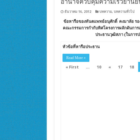
อำนาจควบคุมความเร็วยานยน
ธันวาคม 16, 2012
บทความ
,
บทความทั่วไป
ข้อหารือของทันตแพทย์อนุศักดิ์ คงมาลัย
รอ
คณะกรรมการกำกับทิศโครงการผลักดันการเ
ประธานวุฒิสภา (ในการประ
หัวข้อที่หารือประธาน
Read More »
« First
...
10
«
17
18