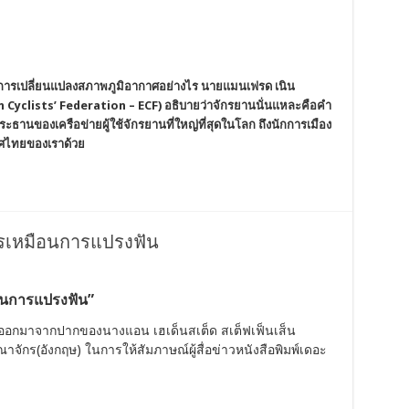
บการเปลี่ยนแปลงสภาพภูมิอากาศอย่างไร นายแมนเฟรด เนิน
 Cyclists’ Federation – ECF) อธิบายว่าจักรยานนั่นแหละคือคำ
ะธานของเครือข่ายผู้ใช้จักรยานที่ใหญ่ที่สุดในโลก ถึงนักการเมือง
ศไทยของเราด้วย
ัตรเหมือนการแปรงฟัน
ือนการแปรงฟัน”
ดที่ออกมาจากปากของนางแอน เฮเด็นสเต็ด สเต็ฟเฟ็นเส็น
กร(อังกฤษ) ในการให้สัมภาษณ์ผู้สื่อข่าวหนังสือพิมพ์เดอะ