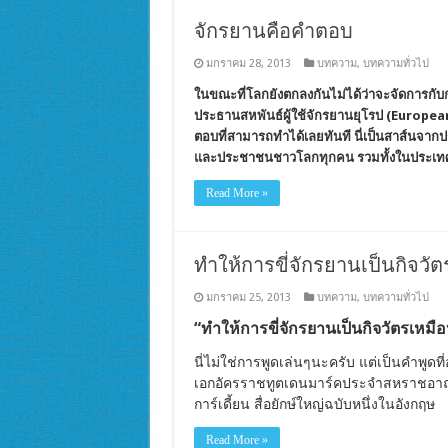
จักรยานคือคำตอบ
มกราคม 28, 2013
บทความ
,
บทความทั่วไป
ในขณะที่โลกยังตกลงกันไม่ได้ว่าจะจัดการกั
ประธานสหพันธ์ผู้ใช้จักรยาน
ยุโรป
(European
ตอบที่สามารถทำได้เลยทันที นี่เป็นสาส์นจากปร
และประชาชนชาวโลกทุกคน รวมทั้งในประเท
Read More »
ทำให้การขี่จักรยานเป็นกิจว
มกราคม 25, 2013
บทความ
,
บทความทั่วไป
“ทำให้การขี่จักรยานเป็นกิจวัตรเหม
นี่ไม่ใช่การพูดเล่นๆนะครับ แต่เป็นคำพู
เอกอัครราชทูตเดนมาร์คประจำสหราชอาณาจั
การ์เดี้ยน สื่อยักษ์ใหญ่ฉบับหนึ่งในอังกฤษ
Read More »